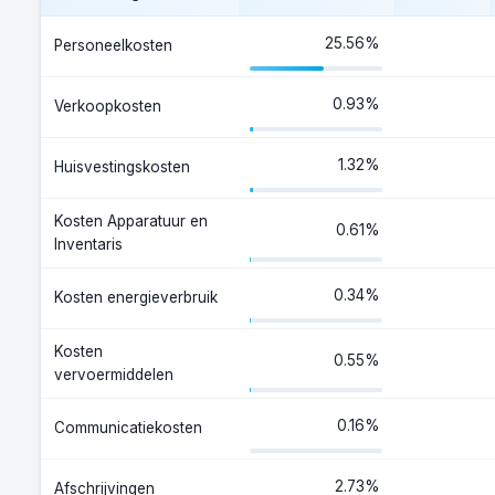
25.56%
Personeelkosten
0.93%
Verkoopkosten
1.32%
Huisvestingskosten
Kosten Apparatuur en
0.61%
Inventaris
0.34%
Kosten energieverbruik
Kosten
0.55%
vervoermiddelen
0.16%
Communicatiekosten
2.73%
Afschrijvingen