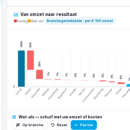
Van omzet naar resultaat
Huidig
Wat-als
Branchegemiddelde · per € 100 omzet
Wat-als — schuif met uw omzet of kosten
Op branche
Reset
Pas toe