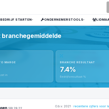
 BEDRIJF STARTEN
ONDERNEMERSTOOLS
LIDMA
▾
▾
et branchegemiddelde
TO MARGE
BRANCHE RESULTAAT
7.4%
zet in
Bedrijfsresultaat %
O.b.v. 2021 ·
recentere cijfers voor 
uigen
SBI 28.22