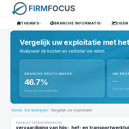
THEMA'S
BRANCHE INFORMATIE
EIGEN
▾
▾
Vergelijk uw exploitatie met h
Analyseer de kosten en verbeter uw winst
BRANCHE BRUTO MARGE
UW BRU
46.7%
—
Vul uw om
Branche gemiddelde
Home
Uw bedrijven
Vergelijk uw exploitatie
GESELECTEERDE BRANCHE
vervaardiging van hijs-, hef- en transportwerkt