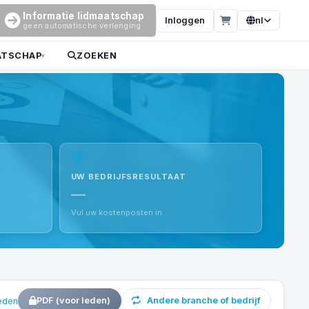
Informatie lidmaatschap
Inloggen
nl
geen automatische verlenging
ATSCHAP
ZOEKEN
▾
UW BEDRIJFSRESULTAAT
—
Vul uw kostenposten in
PDF (voor leden)
Andere branche of bedrijf
leden