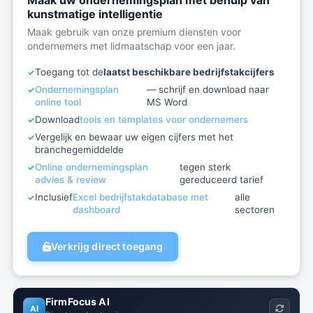
Maak uw ondernemingsplan met behulp van
kunstmatige intelligentie
Maak gebruik van onze premium diensten voor
ondernemers met lidmaatschap voor een jaar.
Toegang tot de
laatst beschikbare bedrijfstakcijfers
Ondernemingsplan
— schrijf en download naar
online tool
MS Word
Download
tools en templates voor ondernemers
Vergelijk en bewaar uw eigen cijfers met het
branchegemiddelde
Online ondernemingsplan
tegen sterk
advies & review
gereduceerd tarief
Inclusief
Excel bedrijfstakdatabase met
alle
dashboard
sectoren
Verkrijg direct toegang
FirmFocus AI
AI