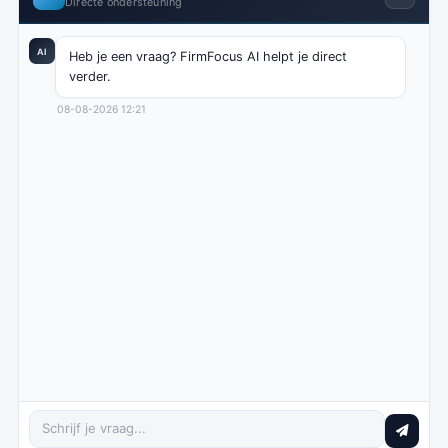
Directe ondersteuning
AI
Heb je een vraag? FirmFocus AI helpt je direct 
verder.
08-08-2026 12:21