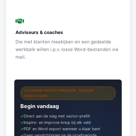
Adviseurs & coaches
Die met klanten meekijken en een gedeelde
werkbalk willen i.p.v. losse Word-bestanden via
mail.
14 DAGEN GRATIS PREMIUM, ZONDER
CREDITCARD
Begin vandaag
Direct aan de slag met sector-prefill
Inspire- en Improve-knop bij elk veld
PDF en Word export wanneer u klaar bent
Geen verplichtingen na de proefperiode