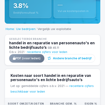
3.8%
—
Vul uw kostenposten in
Bedrijfsresultaat %
Home
Uw bedrijven
Vergelijk uw exploitatie
GESELECTEERDE BRANCHE
handel in en reparatie van personenauto's en
lichte bedrijfsauto’s
SBI 45.11
O.b.v. 2021 ·
recentere cijfers voor leden
PDF (voor leden)
Andere branche of bedrijf
Kosten naar soort handel in en reparatie van
personenauto's en lichte bedrijfsauto’s
Let op: gemiddelde cijfers o.b.v. 2021 —
recentere cijfers
beschikbaar voor leden
SOORT OMZET/KOSTEN
BRANCHE GEM. %
EIGEN %