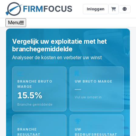
Inloggen
Menu
Vergelijk uw exploitatie met het
branchegemiddelde
Analyseer de kosten en verbeter uw winst
BRANCHE BRUTO
UW BRUTO MARGE
MARGE
—
15.5%
Vul uw omzet in
Branche gemiddelde
BRANCHE
UW
RESULTAAT
BEDRIJFSRESULTAAT