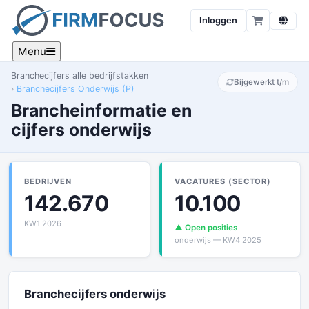
Inloggen
Menu
Branchecijfers alle bedrijfstakken
Bijgewerkt t/m
Branchecijfers Onderwijs (P)
Brancheinformatie en
cijfers onderwijs
BEDRIJVEN
VACATURES (SECTOR)
142.670
10.100
KW1 2026
▲ Open posities
onderwijs — KW4 2025
Branchecijfers onderwijs