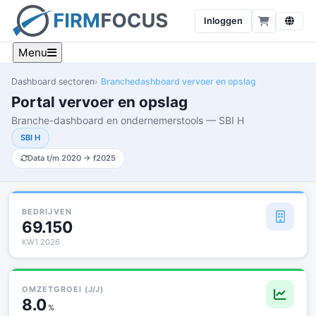
Inloggen
Menu
Dashboard sectoren
Branchedashboard vervoer en opslag
Portal vervoer en opslag
Branche-dashboard en ondernemerstools — SBI H
SBI H
Data t/m 2020 → f2025
BEDRIJVEN
69.150
KW1 2026
OMZETGROEI (J/J)
8.0
%