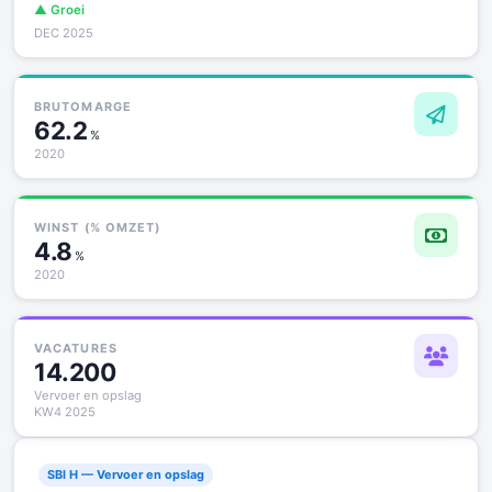
▲ Groei
DEC 2025
BRUTOMARGE
62.2
%
2020
WINST (% OMZET)
4.8
%
2020
VACATURES
14.200
Vervoer en opslag
KW4 2025
SBI H — Vervoer en opslag