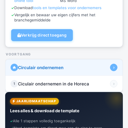
online tool
MS Word
Download
tools en templates voor ondernemers
Vergelijk en bewaar uw eigen cijfers met het
branchegemiddelde
Verkrijg direct toegang
VOORTGANG
Circulair ondernemen
›
Ciculair ondernemen in de Horeca
›
1
JAARLIDMAATSCHAP
Lees alles & download de template
Alle 1 stappen volledig toegankelijk
Word-template om direct mee aan de slag te gaan