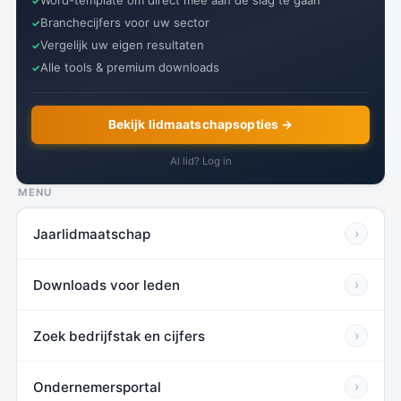
Branchecijfers voor uw sector
Vergelijk uw eigen resultaten
Alle tools & premium downloads
Bekijk lidmaatschapsopties →
Al lid? Log in
MENU
Jaarlidmaatschap
›
Downloads voor leden
›
Zoek bedrijfstak en cijfers
›
Ondernemersportal
›