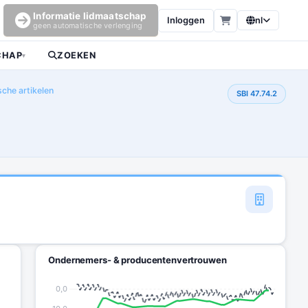
Informatie lidmaatschap
Inloggen
nl
geen automatische verlenging
CHAP
ZOEKEN
▾
che artikelen
SBI 47.74.2
Ondernemers- & producentenvertrouwen