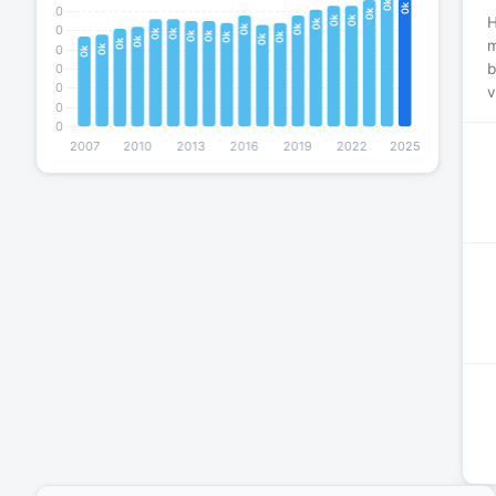
H
m
b
v