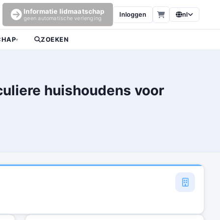
Informatie lidmaatschap
Inloggen
nl
geen automatische verlenging
CHAP
ZOEKEN
▾
culiere huishoudens voor