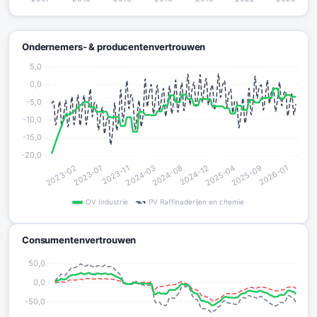
Ondernemers- & producentenvertrouwen
Consumentenvertrouwen