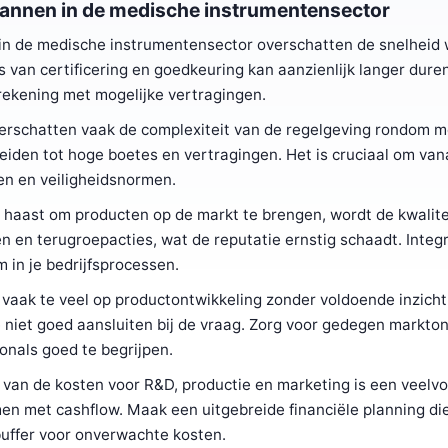
annen in de medische instrumentensector
in de medische instrumentensector overschatten de snelhei
van certificering en goedkeuring kan aanzienlijk langer dure
d rekening met mogelijke vertragingen.
derschatten vaak de complexiteit van de regelgeving rondom 
eiden tot hoge boetes en vertragingen. Het is cruciaal om van
gen en veiligheidsnormen.
 haast om producten op de markt te brengen, wordt de kwalite
n en terugroepacties, wat de reputatie ernstig schaadt. Integ
in je bedrijfsprocessen.
vaak te veel op productontwikkeling zonder voldoende inzich
ie niet goed aansluiten bij de vraag. Zorg voor gedegen markt
onals goed te begrijpen.
 van de kosten voor R&D, productie en marketing is een veel
lemen met cashflow. Maak een uitgebreide financiële planning di
buffer voor onverwachte kosten.