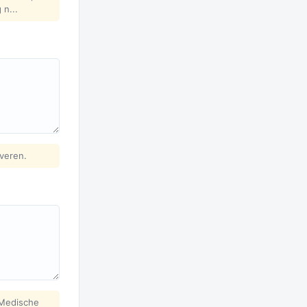
n...
fveren.
 Medische