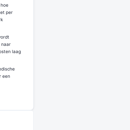
 hoe
et per
rk
wordt
 naar
osten laag
edische
r een