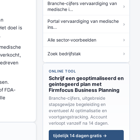
Branche-cijfers vervaardiging van
›
medische i...
an
Portal vervaardiging van medische
›
ins...
et doel is
.
›
Alle sector-voorbeelden
s medische
›
Zoek bedrijfstak
verkocht,
gedreven
ONLINE TOOL
Schrijf een geoptimaliseerd en
sen.
geintegeerd plan met
Firmfocus Business Planning
of FDA-
lle
Branche-cijfers, uitgebreide
stapsgewijze begeleiding en
eventueel AI optimalisatie en
voortgangstracking. Account
verloopt vanzelf na 14 dagen.
tijdelijk 14 dagen gratis →