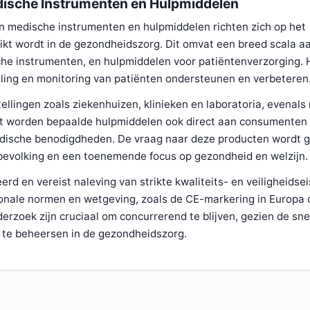
edische Instrumenten en Hulpmiddelen
n medische instrumenten en hulpmiddelen richten zich op het
ikt wordt in de gezondheidszorg. Dit omvat een breed scala a
che instrumenten, en hulpmiddelen voor patiëntenverzorging. H
ling en monitoring van patiënten ondersteunen en verbeteren
tellingen zoals ziekenhuizen, klinieken en laboratoria, evenal
ast worden bepaalde hulpmiddelen ook direct aan consumenten 
medische benodigdheden. De vraag naar deze producten wordt 
 bevolking en een toenemende focus op gezondheid en welzijn.
d en vereist naleving van strikte kwaliteits- en veiligheidsei
ionale normen en wetgeving, zoals de CE-markering in Europa 
erzoek zijn cruciaal om concurrerend te blijven, gezien de sne
 te beheersen in de gezondheidszorg.