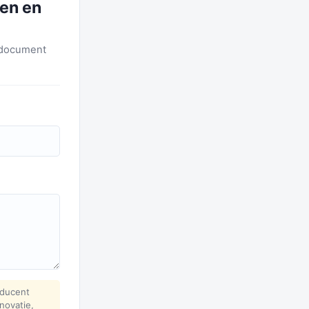
ten en
F-document
oducent
novatie,