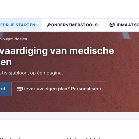
BEDRIJF STARTEN
ONDERNEMERSTOOLS
LIDMAATS
▾
▾
n hulpmiddelen
vaardiging van medische
len
atis sjabloon, op één pagina.
ord
Liever uw eigen plan? Personaliseer