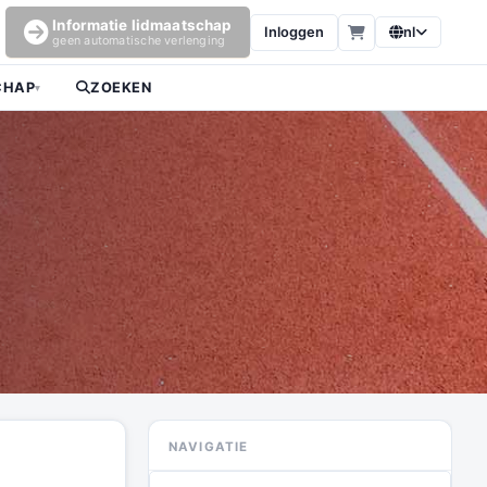
Informatie lidmaatschap
Inloggen
nl
geen automatische verlenging
CHAP
ZOEKEN
▾
NAVIGATIE