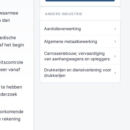
d waarmee
ANDERE INDUSTRIE
n dan
›
Aardolieverwerking
medische
›
Algemene metaalbewerking
af het begin
Carrosseriebouw; vervaardiging
›
van aanhangwagens en opleggers
itscontrole
reer vanaf
Drukkerijen en dienstverlening voor
›
drukkerijen
t te hebben
onderzoek
voorkomende
e rekening