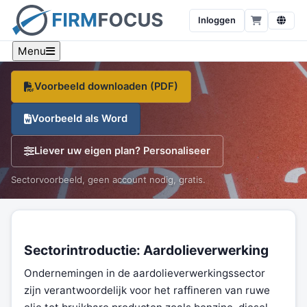
aardolieverwerking
Inloggen
Een sector-specifiek voorbeeld, branche-cijfers en een
gratis sjabloon, op één pagina.
Menu
Voorbeeld downloaden (PDF)
Voorbeeld als Word
Liever uw eigen plan? Personaliseer
Sectorvoorbeeld, geen account nodig, gratis.
Sectorintroductie: Aardolieverwerking
Ondernemingen in de aardolieverwerkingssector
zijn verantwoordelijk voor het raffineren van ruwe