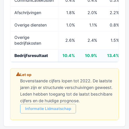
Communicatiekosten
0.4%
0.4%
0.3%
Afschrijvingen
1.8%
2.0%
2.2%
Overige diensten
1.0%
1.1%
0.8%
Overige
2.6%
2.4%
1.5%
bedrijfskosten
Bedrijfsresultaat
10.4%
10.9%
13.4%
Let op
Bovenstaande cijfers lopen tot 2022. De laatste
jaren zijn er structurele verschuivingen geweest.
Leden hebben toegang tot de laatst beschibare
cijfers en de huidige prognose.
Informatie Lidmaatschap