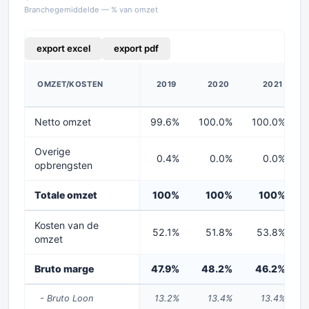
Branchegemiddelde — % van omzet
export excel
export pdf
OMZET/KOSTEN
2019
2020
2021
Netto omzet
99.6%
100.0%
100.0%
Overige
0.4%
0.0%
0.0%
opbrengsten
Totale omzet
100%
100%
100%
Kosten van de
52.1%
51.8%
53.8%
omzet
Bruto marge
47.9%
48.2%
46.2%
- Bruto Loon
13.2%
13.4%
13.4%