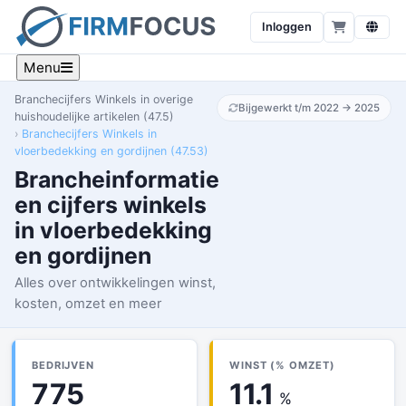
Inloggen
Menu
Branchecijfers Winkels in overige
Bijgewerkt t/m 2022 → 2025
huishoudelijke artikelen (47.5)
Branchecijfers Winkels in
vloerbedekking en gordijnen (47.53)
Brancheinformatie
en cijfers winkels
in vloerbedekking
en gordijnen
Alles over ontwikkelingen winst,
kosten, omzet en meer
BEDRIJVEN
WINST (% OMZET)
775
11.1
%