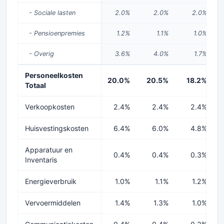
- Sociale lasten
2.0%
2.0%
2.0%
- Pensioenpremies
1.2%
1.1%
1.0%
- Overig
3.6%
4.0%
1.7%
Personeelkosten
20.0%
20.5%
18.2%
Totaal
Verkoopkosten
2.4%
2.4%
2.4%
Huisvestingskosten
6.4%
6.0%
4.8%
Apparatuur en
0.4%
0.4%
0.3%
Inventaris
Energieverbruik
1.0%
1.1%
1.2%
Vervoermiddelen
1.4%
1.3%
1.0%