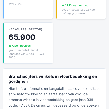
KW1 2026
▲ 11.1% van omzet
2022
· leden: tot 2024 en
huidige prognose
VACATURES (SECTOR)
65.900
▲ Open posities
groot- en detailhandel;
reparatie van auto’s — KW4
2025
Branchecijfers winkels in vloerbedekking en
gordijnen
Hier treft u informatie en kengetallen aan over exploitatie
en winstontwikkeling en aantal bedrijven voor de
branche winkels in vloerbedekking en gordijnen (SBI
code: 47.53). De cijfers zijn gebaseerd op onderzoeken