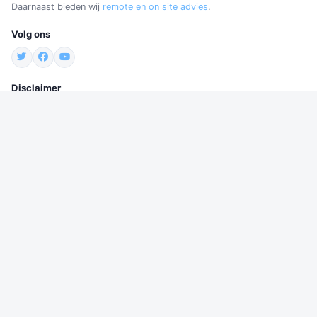
Daarnaast bieden wij
remote en on site advies
.
Volg ons
Disclaimer
Wij besteden veel zorg aan de inhoud van deze website. Er gelden
wel voorwaarden voor het gebruik. Zie
onze disclaimer
Contact
Robijnstraat 78
1812 RB Alkmaar
Nederland
Email:
support@firmfocus.biz
Contactformulier