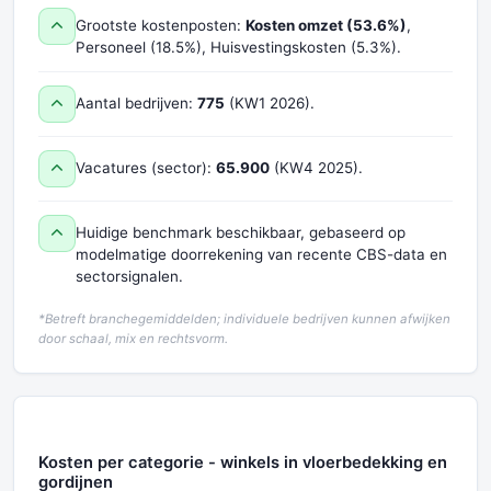
Grootste kostenposten:
Kosten omzet (53.6%)
,
Personeel (18.5%), Huisvestingskosten (5.3%).
Aantal bedrijven:
775
(KW1 2026).
Vacatures (sector):
65.900
(KW4 2025).
Huidige benchmark beschikbaar, gebaseerd op
modelmatige doorrekening van recente CBS-data en
sectorsignalen.
*Betreft branchegemiddelden; individuele bedrijven kunnen afwijken
door schaal, mix en rechtsvorm.
Kosten per categorie - winkels in vloerbedekking en
gordijnen