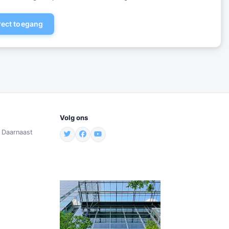
irect toegang
Volg ons
. Daarnaast