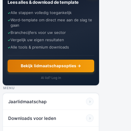
Lees alles & download de template
Alle stappen volledig toegankelijk
Word-template om direct mee aan de slag te
gaan
Branchecijfers voor uw sector
Vergelijk uw eigen resultaten
Alle tools & premium downloads
Bekijk lidmaatschapsopties →
Al lid? Log in
MENU
Jaarlidmaatschap
›
Downloads voor leden
›