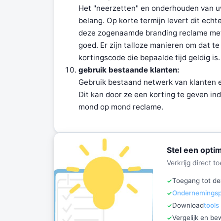
Het "neerzetten" en onderhouden van u
belang. Op korte termijn levert dit ech
deze zogenaamde branding reclame met 
goed. Er zijn talloze manieren om dat t
kortingscode die bepaalde tijd geldig is.
gebruik bestaande klanten:
Gebruik bestaand netwerk van klanten e
Dit kan door ze een korting te geven in
mond op mond reclame.
Stel een opti
Verkrijg direct 
Toegang tot de
Ondernemingspl
Download
tools
Vergelijk en b