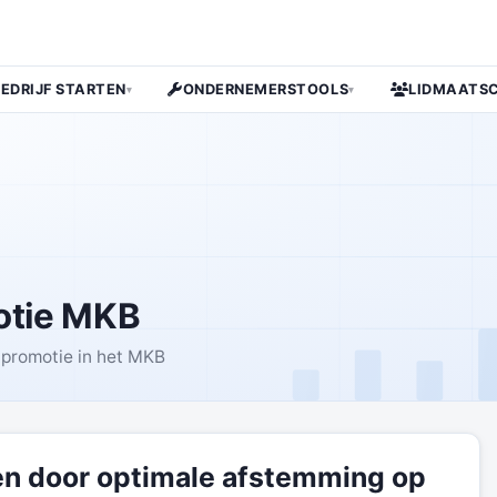
BEDRIJF STARTEN
ONDERNEMERSTOOLS
LIDMAATS
▾
▾
motie MKB
r promotie in het MKB
en door optimale afstemming op