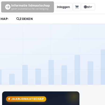
Informatie lidmaatschap
Inloggen
nl
geen automatische verlenging
CHAP
ZOEKEN
▾
JAARLIDMAATSCHAP