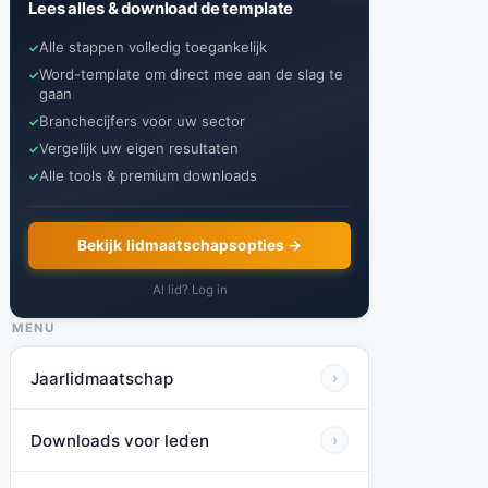
Lees alles & download de template
Alle stappen volledig toegankelijk
Word-template om direct mee aan de slag te
gaan
Branchecijfers voor uw sector
Vergelijk uw eigen resultaten
Alle tools & premium downloads
Bekijk lidmaatschapsopties →
Al lid? Log in
MENU
Jaarlidmaatschap
›
Downloads voor leden
›