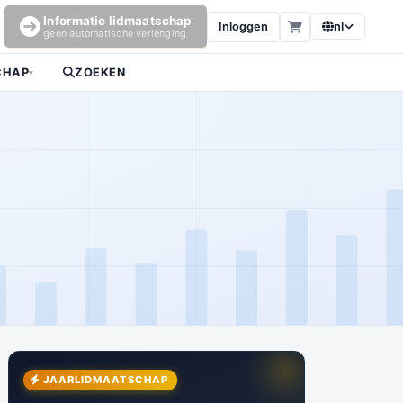
Informatie lidmaatschap
Inloggen
nl
geen automatische verlenging
CHAP
ZOEKEN
▾
JAARLIDMAATSCHAP