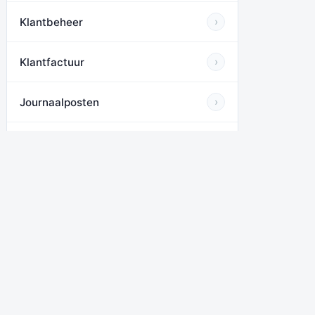
Klantbeheer
›
Klantfactuur
›
Journaalposten
›
Activa Module
›
Planning
›
Rapportage
›
Boekhouden MKB en ZZP
›