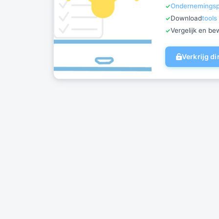
Ondernemingspl
Download
tools
Vergelijk en b
Verkrijg d