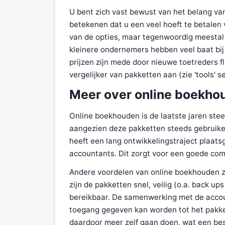
U bent zich vast bewust van het belang van
betekenen dat u een veel hoeft te betale
van de opties, maar tegenwoordig meestal
kleinere ondernemers hebben veel baat bij 
prijzen zijn mede door nieuwe toetreders f
vergelijker van pakketten aan (zie 'tools' s
Meer over online boekho
Online boekhouden is de laatste jaren stee
aangezien deze pakketten steeds gebruiker
heeft een lang ontwikkelingstraject plaa
accountants. Dit zorgt voor een goede comb
Andere voordelen van online boekhouden z
zijn de pakketten snel, veilig (o.a. back u
bereikbaar. De samenwerking met de accou
toegang gegeven kan worden tot het pakke
daardoor meer zelf gaan doen, wat een bes