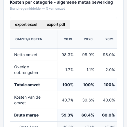
Kosten per categorie - algemene metaalbewerking
Branchegemiddelde — % van omzet
export excel
export pdf
OMZET/KOSTEN
2019
2020
2021
Netto omzet
98.3%
98.9%
98.0%
9
Overige
1.7%
1.1%
2.0%
opbrengsten
Totale omzet
100%
100%
100%
1
Kosten van de
40.7%
39.6%
40.0%
4
omzet
Bruto marge
59.3%
60.4%
60.0%
5