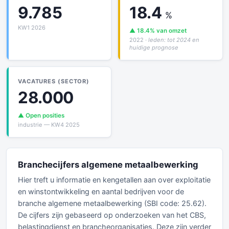
9.785
18.4
%
KW1 2026
▲ 18.4% van omzet
2022
· leden: tot 2024 en
huidige prognose
VACATURES (SECTOR)
28.000
▲ Open posities
industrie — KW4 2025
Branchecijfers algemene metaalbewerking
Hier treft u informatie en kengetallen aan over exploitatie
en winstontwikkeling en aantal bedrijven voor de
branche algemene metaalbewerking (SBI code: 25.62).
De cijfers zijn gebaseerd op onderzoeken van het CBS,
belastingdienst en brancheorganisaties. Deze zijn verder