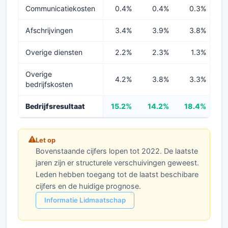
Communicatiekosten
0.4%
0.4%
0.3%
Afschrijvingen
3.4%
3.9%
3.8%
Overige diensten
2.2%
2.3%
1.3%
Overige
4.2%
3.8%
3.3%
bedrijfskosten
Bedrijfsresultaat
15.2%
14.2%
18.4%
1
Let op
Bovenstaande cijfers lopen tot 2022. De laatste
jaren zijn er structurele verschuivingen geweest.
Leden hebben toegang tot de laatst beschibare
cijfers en de huidige prognose.
Informatie Lidmaatschap