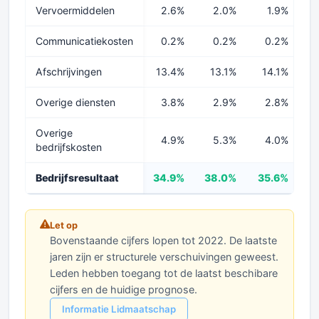
Vervoermiddelen
2.6%
2.0%
1.9%
Communicatiekosten
0.2%
0.2%
0.2%
Afschrijvingen
13.4%
13.1%
14.1%
1
Overige diensten
3.8%
2.9%
2.8%
Overige
4.9%
5.3%
4.0%
bedrijfskosten
Bedrijfsresultaat
34.9%
38.0%
35.6%
3
Let op
Bovenstaande cijfers lopen tot 2022. De laatste
jaren zijn er structurele verschuivingen geweest.
Leden hebben toegang tot de laatst beschibare
cijfers en de huidige prognose.
Informatie Lidmaatschap