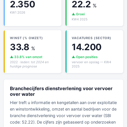
2.350
22.2
%
KW1 2026
▲ Groei
KW4 2025
WINST (% OMZET)
VACATURES (SECTOR)
33.8
14.200
%
▲ 33.8% van omzet
▲ Open posities
2022
· leden: tot 2024 en
vervoer en opslag — KW4
huidige prognose
2025
Branchecijfers dienstverlening voor vervoer
over water
Hier treft u informatie en kengetallen aan over exploitatie
en winstontwikkeling, omzet en aantal bedrijven voor de
branche dienstverlening voor vervoer over water (SBI
code: 52.22). De cijfers zijn gebaseerd op onderzoeken