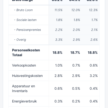
- Bruto Loon
11.5%
12.0%
12.3%
- Sociale lasten
1.8%
1.8%
1.7%
- Pensioenpremies
2.2%
2.0%
2.1%
- Overig
3.3%
2.9%
2.6%
Personeelkosten
18.8%
18.7%
18.8%
2
Totaal
Verkoopkosten
1.0%
0.7%
0.6%
Huisvestingskosten
2.8%
2.9%
3.2%
Apparatuur en
0.6%
0.5%
0.4%
Inventaris
Energieverbruik
0.3%
0.2%
0.4%