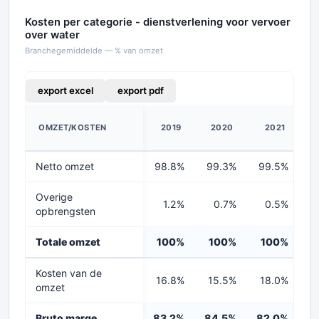
Kosten per categorie - dienstverlening voor vervoer
over water
Branchegemiddelde — % van omzet
export excel
export pdf
OMZET/KOSTEN
2019
2020
2021
Netto omzet
98.8%
99.3%
99.5%
9
Overige
1.2%
0.7%
0.5%
opbrengsten
Totale omzet
100%
100%
100%
1
Kosten van de
16.8%
15.5%
18.0%
1
omzet
Bruto marge
83.2%
84.5%
82.0%
8