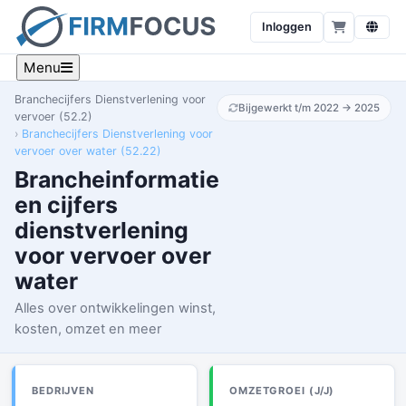
Inloggen
Menu
Branchecijfers Dienstverlening voor
Bijgewerkt t/m 2022 → 2025
vervoer (52.2)
Branchecijfers Dienstverlening voor
vervoer over water (52.22)
Brancheinformatie
en cijfers
dienstverlening
voor vervoer over
water
Alles over ontwikkelingen winst,
kosten, omzet en meer
BEDRIJVEN
OMZETGROEI (J/J)