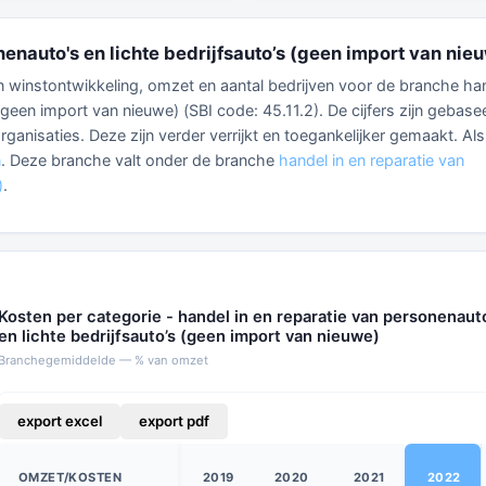
nenauto's en lichte bedrijfsauto’s (geen import van nie
 en winstontwikkeling, omzet en aantal bedrijven voor de branche ha
 (geen import van nieuwe) (SBI code: 45.11.2). De cijfers zijn gebase
nisaties. Deze zijn verder verrijkt en toegankelijker gemaakt. Als 
n
. Deze branche valt onder de branche
handel in en reparatie van
)
.
Kosten per categorie - handel in en reparatie van personenaut
en lichte bedrijfsauto’s (geen import van nieuwe)
Branchegemiddelde — % van omzet
export excel
export pdf
OMZET/KOSTEN
2019
2020
2021
2022