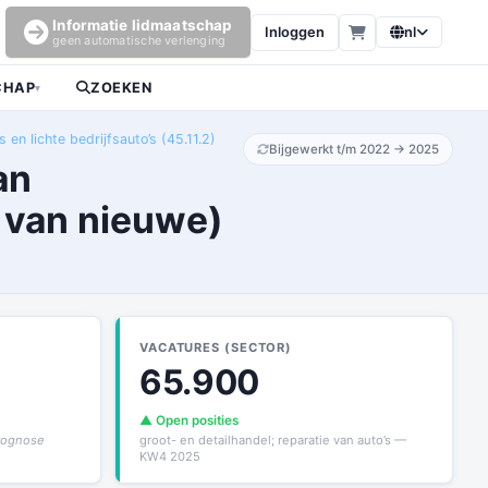
Informatie lidmaatschap
Inloggen
nl
geen automatische verlenging
CHAP
ZOEKEN
▾
en lichte bedrijfsauto’s (45.11.2)
Bijgewerkt t/m 2022 → 2025
an
t van nieuwe)
VACATURES (SECTOR)
65.900
▲ Open posities
prognose
groot- en detailhandel; reparatie van auto’s —
KW4 2025