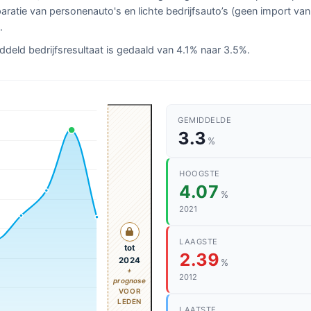
paratie van personenauto's en lichte bedrijfsauto’s (geen import van
.
ddeld bedrijfsresultaat is gedaald van 4.1% naar 3.5%.
GEMIDDELDE
3.3
%
HOOGSTE
4.07
%
2021
LAAGSTE
tot
2.39
2024
%
+
2012
prognose
VOOR
LEDEN
LAATSTE