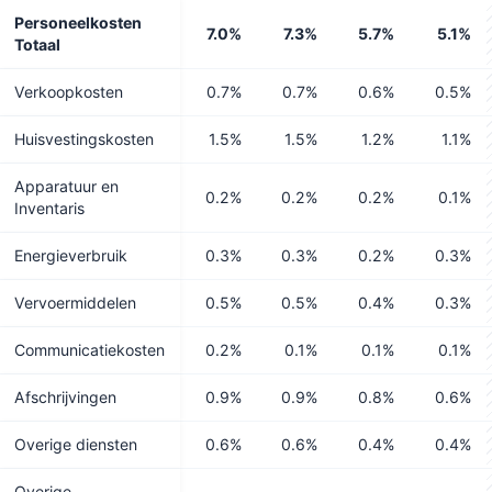
Personeelkosten
7.0%
7.3%
5.7%
5.1%
Totaal
Verkoopkosten
0.7%
0.7%
0.6%
0.5%
Huisvestingskosten
1.5%
1.5%
1.2%
1.1%
Apparatuur en
0.2%
0.2%
0.2%
0.1%
Inventaris
Energieverbruik
0.3%
0.3%
0.2%
0.3%
Vervoermiddelen
0.5%
0.5%
0.4%
0.3%
Communicatiekosten
0.2%
0.1%
0.1%
0.1%
Afschrijvingen
0.9%
0.9%
0.8%
0.6%
Overige diensten
0.6%
0.6%
0.4%
0.4%
Overige