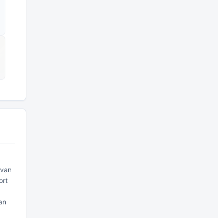
 van
ort
an