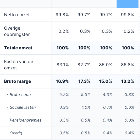
Netto omzet
99.8%
99.7%
99.7%
99.8%
Overige
0.2%
0.3%
0.3%
0.2%
opbrengsten
Totale omzet
100%
100%
100%
100%
Kosten van de
83.1%
82.7%
85.0%
86.8%
omzet
Bruto marge
16.9%
17.3%
15.0%
13.2%
- Bruto Loon
5.2%
5.3%
4.3%
3.8%
- Sociale lasten
0.9%
1.0%
0.7%
0.6%
- Pensioenpremies
0.5%
0.5%
0.4%
0.3%
- Overig
0.5%
0.5%
0.4%
0.4%