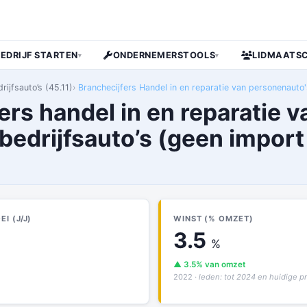
BEDRIJF STARTEN
ONDERNEMERSTOOLS
LIDMAATS
▾
▾
rijfsauto’s (45.11)
Branchecijfers Handel in en reparatie van personenauto's 
ers handel in en reparatie v
 bedrijfsauto’s (geen impor
I (J/J)
WINST (% OMZET)
3.5
%
▲ 3.5% van omzet
2022
· leden: tot 2024 en huidige 