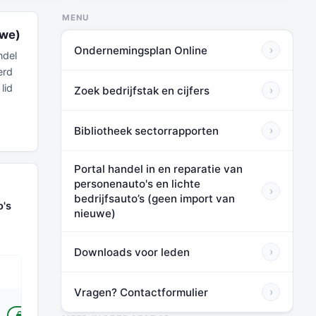
MENU
uwe)
Ondernemingsplan Online
›
ndel
erd
lid
Zoek bedrijfstak en cijfers
›
Bibliotheek sectorrapporten
›
Portal handel in en reparatie van
personenauto's en lichte
›
bedrijfsauto’s (geen import van
o's
nieuwe)
Downloads voor leden
›
Vragen? Contactformulier
›
TOT HUIDIG*
VOOR LEDEN