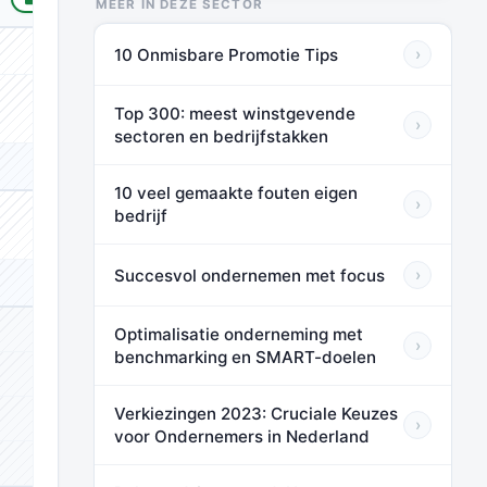
MEER IN DEZE SECTOR
10 Onmisbare Promotie Tips
›
⬛⬛⬛
Top 300: meest winstgevende
⬛⬛⬛
›
sectoren en bedrijfstakken
⬛⬛⬛
10 veel gemaakte fouten eigen
›
bedrijf
⬛⬛⬛
Succesvol ondernemen met focus
›
⬛⬛⬛
Optimalisatie onderneming met
⬛⬛⬛
›
benchmarking en SMART-doelen
⬛⬛⬛
Verkiezingen 2023: Cruciale Keuzes
⬛⬛⬛
›
voor Ondernemers in Nederland
⬛⬛⬛