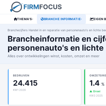
THEMA'S
BRANCHE INFORMATIE
EIGEN 
▾
▾
Branchecijfers Handel in en reparatie van personenauto's en lichte bed
Brancheinformatie en cijf
personenauto's en lichte
Alles over ontwikkelingen winst, kosten, omzet en meer
BEDRIJVEN
OMZETGROE
24.415
1.4
%
KW1 2026
▲ Groei
KW3 2025