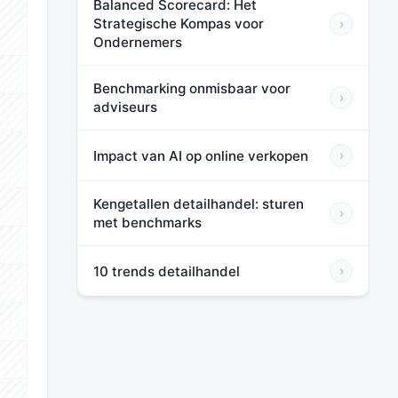
Balanced Scorecard: Het
Strategische Kompas voor
›
⬛⬛⬛
Ondernemers
⬛⬛⬛
Benchmarking onmisbaar voor
›
adviseurs
⬛⬛⬛
Impact van AI op online verkopen
›
⬛⬛⬛
Kengetallen detailhandel: sturen
⬛⬛⬛
›
met benchmarks
⬛⬛⬛
10 trends detailhandel
›
⬛⬛⬛
⬛⬛⬛
⬛⬛⬛