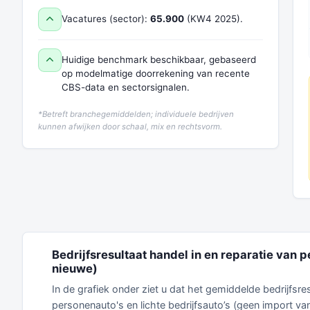
Vacatures (sector):
65.900
(KW4 2025).
Huidige benchmark beschikbaar, gebaseerd
op modelmatige doorrekening van recente
CBS-data en sectorsignalen.
*Betreft branchegemiddelden; individuele bedrijven
kunnen afwijken door schaal, mix en rechtsvorm.
Bedrijfsresultaat handel in en reparatie van p
nieuwe)
In de grafiek onder ziet u dat het gemiddelde bedrijfsr
personenauto's en lichte bedrijfsauto’s (geen import 