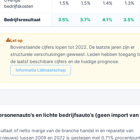
1.5%
1.5%
1.4%
1.3%
bedrijfskosten
Bedrijfsresultaat
3.5%
3.7%
4.1%
3.5%
Let op
Bovenstaande cijfers lopen tot 2022. De laatste jaren zijn er
structurele verschuivingen geweest. Leden hebben toegang t
de laatst beschibare cijfers en de huidige prognose.
Informatie Lidmaatschap
ersonenauto's en lichte bedrijfsauto’s (geen import van
esultaat of netto marge van de branche handel in en reparatie van
van nieuwe) tussen 2009 en 2022 is gestegen met 0.71% procentpun