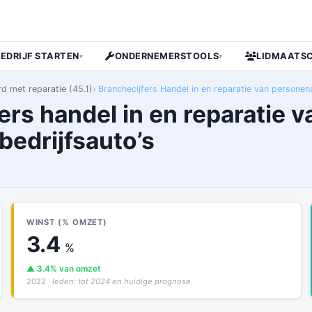
BEDRIJF STARTEN
ONDERNEMERSTOOLS
LIDMAATS
▾
▾
d met reparatie (45.1)
Branchecijfers Handel in en reparatie van personenau
ers handel in en reparatie v
bedrijfsauto’s
WINST (% OMZET)
3.4
%
▲ 3.4% van omzet
2022
· leden: tot 2024 en huidige prognose