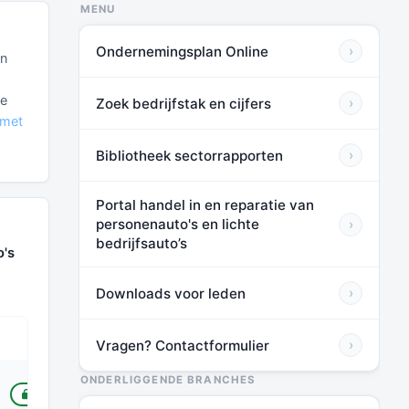
MENU
Ondernemingsplan Online
›
en
,
re
Zoek bedrijfstak en cijfers
›
 met
Bibliotheek sectorrapporten
›
Portal handel in en reparatie van
personenauto's en lichte
›
bedrijfsauto’s
o's
Downloads voor leden
›
Vragen? Contactformulier
›
TOT HUIDIG*
ONDERLIGGENDE BRANCHES
VOOR LEDEN