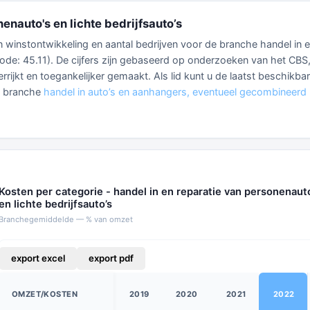
enauto's en lichte bedrijfsauto’s
 en winstontwikkeling en aantal bedrijven voor de branche handel in 
 code: 45.11). De cijfers zijn gebaseerd op onderzoeken van het CBS
rrijkt en toegankelijker gemaakt. Als lid kunt u de laatst beschikba
e branche
handel in auto’s en aanhangers, eventueel gecombineerd
Kosten per categorie - handel in en reparatie van personenaut
en lichte bedrijfsauto’s
Branchegemiddelde — % van omzet
export excel
export pdf
OMZET/KOSTEN
2019
2020
2021
2022