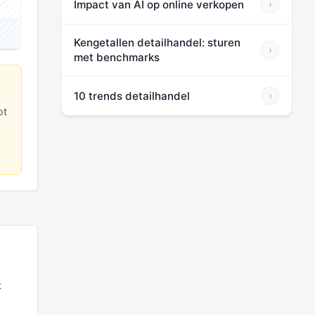
Impact van AI op online verkopen
›
⬛⬛⬛
Kengetallen detailhandel: sturen
›
met benchmarks
10 trends detailhandel
›
ot
t