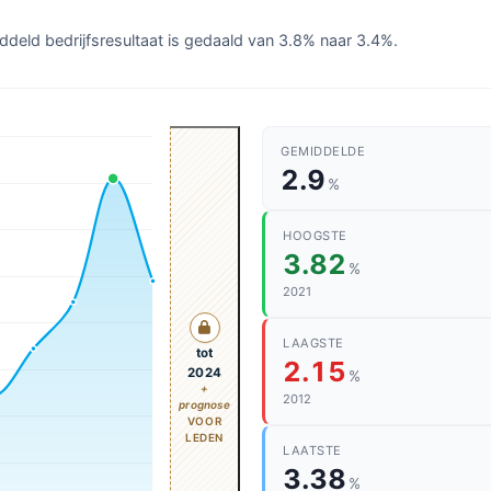
ddeld bedrijfsresultaat is gedaald van 3.8% naar 3.4%.
GEMIDDELDE
2.9
%
HOOGSTE
3.82
%
2021
LAAGSTE
tot
2.15
2024
%
+
2012
prognose
VOOR
LEDEN
LAATSTE
3.38
%