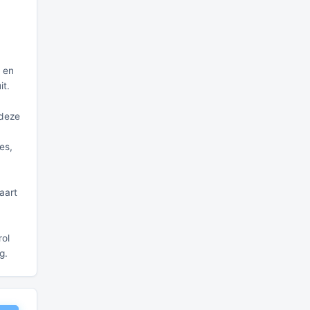
, en
t.
 deze
es,
aart
rol
g.