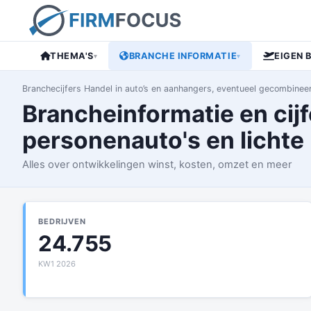
THEMA'S
BRANCHE INFORMATIE
EIGEN 
▾
▾
Branchecijfers Handel in auto’s en aanhangers, eventueel gecombineer
Brancheinformatie en cijf
personenauto's en lichte 
Alles over ontwikkelingen winst, kosten, omzet en meer
BEDRIJVEN
24.755
KW1 2026