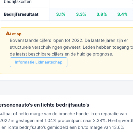
bedrijfskosten
Bedrijfsresultaat
3.1%
3.3%
3.8%
3.4%
Let op
Bovenstaande cijfers lopen tot 2022. De laatste jaren zijn er
structurele verschuivingen geweest. Leden hebben toegang t
de laatst beschibare cijfers en de huidige prognose.
Informatie Lidmaatschap
ersonenauto's en lichte bedrijfsauto’s
esultaat of netto marge van de branche handel in en reparatie van
n 2022 is gestegen met 1.04% procentpunt naar 3.38%. Hierbij word
s en lichte bedrijfsauto’s gemiddeld een bruto marge van 13.6%