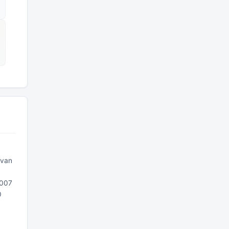
 van
2007
0