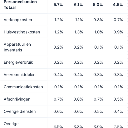
Personeelkosten
5.7%
6.1%
5.0%
4.5%
Totaal
Verkoopkosten
1.2%
1.1%
0.8%
0.7%
Huisvestingskosten
1.2%
1.3%
1.0%
0.9%
Apparatuur en
0.2%
0.2%
0.1%
0.1%
Inventaris
Energieverbruik
0.2%
0.2%
0.2%
0.2%
Vervoermiddelen
0.4%
0.4%
0.3%
0.3%
Communicatiekosten
0.1%
0.1%
0.1%
0.1%
Afschrijvingen
0.7%
0.8%
0.7%
0.5%
Overige diensten
0.6%
0.6%
0.5%
0.4%
Overige
4.9%
3.8%
3.0%
2.5%