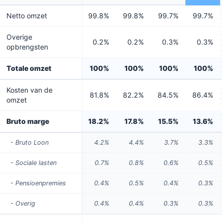
Netto omzet
99.8%
99.8%
99.7%
99.7%
Overige
0.2%
0.2%
0.3%
0.3%
opbrengsten
Totale omzet
100%
100%
100%
100%
Kosten van de
81.8%
82.2%
84.5%
86.4%
omzet
Bruto marge
18.2%
17.8%
15.5%
13.6%
- Bruto Loon
4.2%
4.4%
3.7%
3.3%
- Sociale lasten
0.7%
0.8%
0.6%
0.5%
- Pensioenpremies
0.4%
0.5%
0.4%
0.3%
- Overig
0.4%
0.4%
0.3%
0.3%