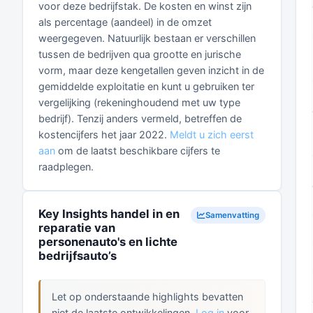
voor deze bedrijfstak. De kosten en winst zijn
als percentage (aandeel) in de omzet
weergegeven. Natuurlijk bestaan er verschillen
tussen de bedrijven qua grootte en jurische
vorm, maar deze kengetallen geven inzicht in de
gemiddelde exploitatie en kunt u gebruiken ter
vergelijking (rekeninghoudend met uw type
bedrijf). Tenzij anders vermeld, betreffen de
kostencijfers het jaar 2022.
Meldt u zich eerst
aan
om de laatst beschikbare cijfers te
raadplegen.
Key Insights handel in en
Samenvatting
reparatie van
personenauto's en lichte
bedrijfsauto’s
Let op onderstaande highlights bevatten
niet de laatste ontwikkelingen.
Log in
voor