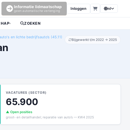
Informatie lidmaatschap
Inloggen
nl
geen automatische verlenging
CHAP
ZOEKEN
▾
to's en lichte bedrijfsauto’s (45.11)
Bijgewerkt t/m 2022 → 2025
an
VACATURES (SECTOR)
65.900
▲ Open posities
groot- en detailhandel; reparatie van auto’s — KW4 2025