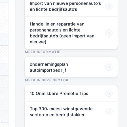
Import van nieuwe personenauto's
›
en lichte bedrijfsauto’s
⬛⬛⬛
Handel in en reparatie van
⬛⬛⬛
personenauto's en lichte
›
bedrijfsauto’s (geen import van
⬛⬛⬛
nieuwe)
MEER INFORMATIE
⬛⬛⬛
ondernemingsplan
›
autoimportbedrijf
⬛⬛⬛
MEER IN DEZE SECTOR
⬛⬛⬛
10 Onmisbare Promotie Tips
›
⬛⬛⬛
⬛⬛⬛
Top 300: meest winstgevende
›
sectoren en bedrijfstakken
⬛⬛⬛