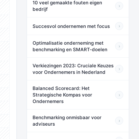
10 veel gemaakte fouten eigen
›
⬛⬛⬛
bedrijf
⬛⬛⬛
Succesvol ondernemen met focus
›
⬛⬛⬛
Optimalisatie onderneming met
›
benchmarking en SMART-doelen
⬛⬛⬛
Verkiezingen 2023: Cruciale Keuzes
›
⬛⬛⬛
voor Ondernemers in Nederland
⬛⬛⬛
Balanced Scorecard: Het
Strategische Kompas voor
›
⬛⬛⬛
Ondernemers
⬛⬛⬛
Benchmarking onmisbaar voor
›
⬛⬛⬛
adviseurs
⬛⬛⬛