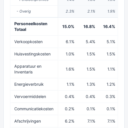
- Overig
2.3%
2.1%
1.9%
Personeelkosten
15.0%
16.8%
16.4%
1
Totaal
Verkoopkosten
6.1%
5.4%
5.1%
Huisvestingskosten
1.0%
1.5%
1.5%
Apparatuur en
1.6%
1.5%
1.1%
Inventaris
Energieverbruik
1.1%
1.3%
1.2%
Vervoermiddelen
0.4%
0.4%
0.3%
Communicatiekosten
0.2%
0.1%
0.1%
Afschrijvingen
6.2%
7.1%
7.1%