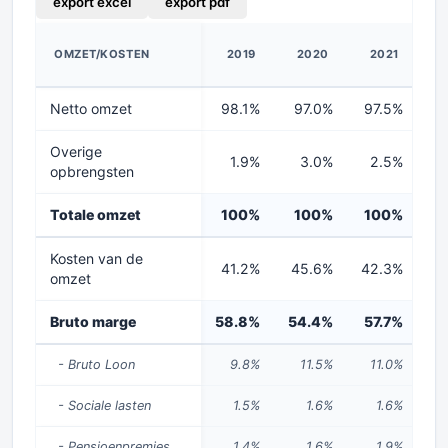
export excel
export pdf
OMZET/KOSTEN
2019
2020
2021
2
Netto omzet
98.1%
97.0%
97.5%
9
Overige
1.9%
3.0%
2.5%
opbrengsten
Totale omzet
100%
100%
100%
1
Kosten van de
41.2%
45.6%
42.3%
4
omzet
Bruto marge
58.8%
54.4%
57.7%
5
- Bruto Loon
9.8%
11.5%
11.0%
- Sociale lasten
1.5%
1.6%
1.6%
- Pensioenpremies
1.4%
1.6%
1.9%