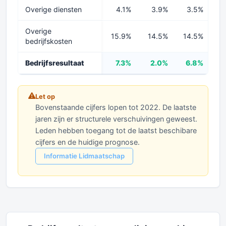
Overige diensten
4.1%
3.9%
3.5%
Overige
15.9%
14.5%
14.5%
1
bedrijfskosten
Bedrijfsresultaat
7.3%
2.0%
6.8%
Let op
Bovenstaande cijfers lopen tot 2022. De laatste
jaren zijn er structurele verschuivingen geweest.
Leden hebben toegang tot de laatst beschibare
cijfers en de huidige prognose.
Informatie Lidmaatschap