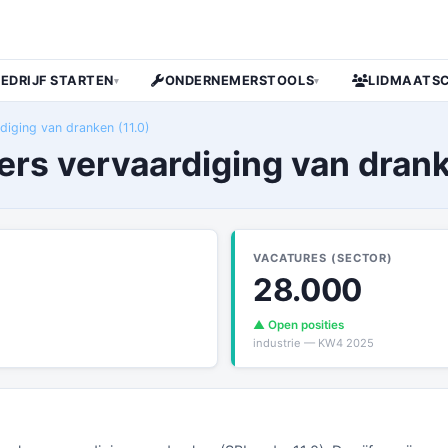
BEDRIJF STARTEN
ONDERNEMERSTOOLS
LIDMAATS
▾
▾
diging van dranken (11.0)
fers vervaardiging van dran
VACATURES (SECTOR)
28.000
▲ Open posities
industrie — KW4 2025