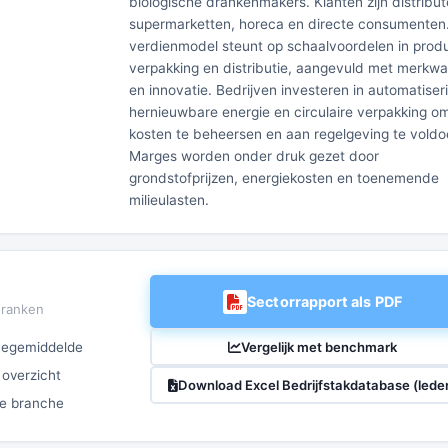
biologische drankenmakers. Klanten zijn distribut
supermarketten, horeca en directe consumenten
verdienmodel steunt op schaalvoordelen in produ
verpakking en distributie, aangevuld met merkw
en innovatie. Bedrijven investeren in automatiser
hernieuwbare energie en circulaire verpakking o
kosten te beheersen en aan regelgeving te voldo
Marges worden onder druk gezet door
grondstofprijzen, energiekosten en toenemende
milieulasten.
Sectorrapport als PDF
dranken
Vergelijk met benchmark
chegemiddelde
 overzicht
Download Excel Bedrijfstakdatabase (lede
ze branche