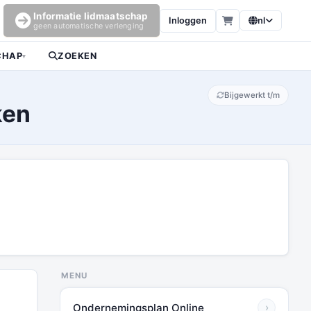
Informatie lidmaatschap
Inloggen
nl
geen automatische verlenging
CHAP
ZOEKEN
▾
Bijgewerkt t/m
ken
MENU
Ondernemingsplan Online
›