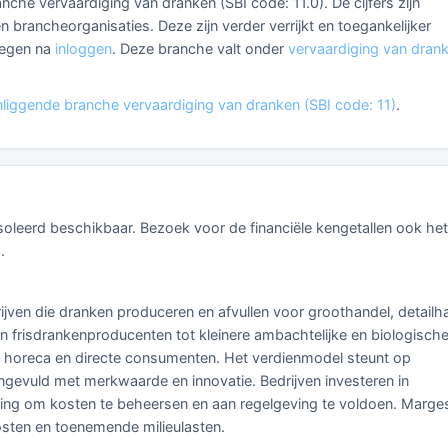
anche vervaardiging van dranken (SBI code: 11.0). De cijfers zijn
brancheorganisaties. Deze zijn verder verrijkt en toegankelijker
plegen na
inloggen
. Deze branche valt onder
vervaardiging van dran
liggende branche vervaardiging van dranken (SBI code: 11)
.
eïsoleerd beschikbaar. Bezoek voor de financiële kengetallen ook het
)
.
ijven die dranken produceren en afvullen voor groothandel, detailh
 en frisdrankenproducenten tot kleinere ambachtelijke en biologisch
n, horeca en directe consumenten. Het verdienmodel steunt op
angevuld met merkwaarde en innovatie. Bedrijven investeren in
kking om kosten te beheersen en aan regelgeving te voldoen. Marge
osten en toenemende milieulasten.