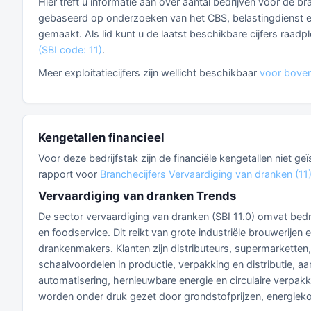
Hier treft u informatie aan over aantal bedrijven voor de br
gebaseerd op onderzoeken van het CBS, belastingdienst en 
gemaakt. Als lid kunt u de laatst beschikbare cijfers raad
(SBI code: 11)
.
Meer exploitatiecijfers zijn wellicht beschikbaar
voor boven
Kengetallen financieel
Voor deze bedrijfstak zijn de financiële kengetallen niet g
rapport voor
Branchecijfers Vervaardiging van dranken (11
Vervaardiging van dranken Trends
De sector vervaardiging van dranken (SBI 11.0) omvat bedr
en foodservice. Dit reikt van grote industriële brouwerijen
drankenmakers. Klanten zijn distributeurs, supermarkette
schaalvoordelen in productie, verpakking en distributie, a
automatisering, hernieuwbare energie en circulaire verpa
worden onder druk gezet door grondstofprijzen, energiek