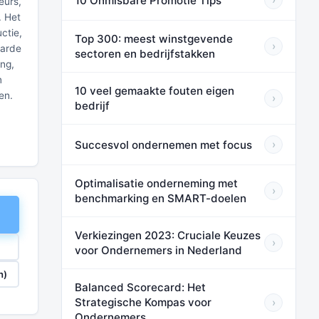
10 Onmisbare Promotie Tips
eurs,
. Het
ctie,
Top 300: meest winstgevende
›
aarde
sectoren en bedrijfstakken
ing,
m
10 veel gemaakte fouten eigen
en.
›
bedrijf
Succesvol ondernemen met focus
›
Optimalisatie onderneming met
›
benchmarking en SMART-doelen
Verkiezingen 2023: Cruciale Keuzes
›
voor Ondernemers in Nederland
n)
Balanced Scorecard: Het
Strategische Kompas voor
›
Ondernemers