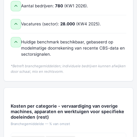
Aantal bedrijven:
780
(KW1 2026).
Vacatures (sector):
28.000
(KW4 2025).
Huidige benchmark beschikbaar, gebaseerd op
modelmatige doorrekening van recente CBS-data en
sectorsignalen.
*Betreft branchegemiddelden; individuele bedrijven kunnen afwijken
door schaal, mix en rechtsvorm.
Kosten per categorie - vervaardiging van overige
machines, apparaten en werktuigen voor specifieke
doeleinden (rest)
Branchegemiddelde — % van omzet