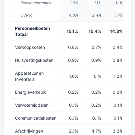
- Pensioenpremies
1.0%
1.1%
1.1%
- Overig
4.0%
2.4%
1.7%
Personeelkosten
15.1%
15.4%
14.3%
1
Totaal
Verkoopkosten
0.8%
0.7%
0.4%
Huisvestingskosten
0.9%
0.9%
0.8%
Apparatuur en
1.0%
1.1%
1.2%
Inventaris
Energieverbruik
0.2%
0.2%
0.2%
Vervoermiddelen
0.1%
0.2%
0.1%
Communicatiekosten
0.1%
0.1%
0.1%
Afschrijvingen
2.1%
4.7%
3.3%