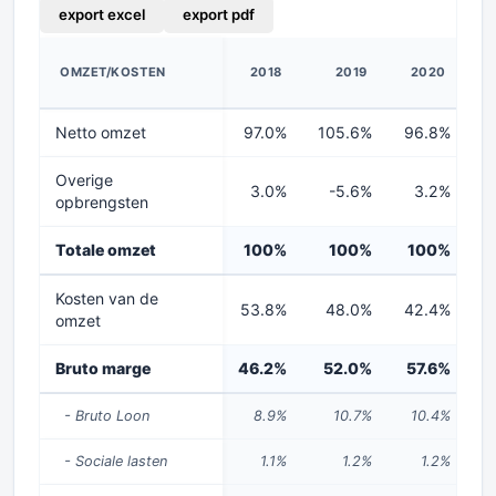
export excel
export pdf
OMZET/KOSTEN
2018
2019
2020
Netto omzet
97.0%
105.6%
96.8%
9
Overige
3.0%
-5.6%
3.2%
opbrengsten
Totale omzet
100%
100%
100%
Kosten van de
53.8%
48.0%
42.4%
3
omzet
Bruto marge
46.2%
52.0%
57.6%
6
- Bruto Loon
8.9%
10.7%
10.4%
- Sociale lasten
1.1%
1.2%
1.2%