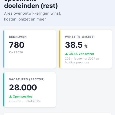
doeleinden (rest)
Alles over ontwikkelingen winst,
kosten, omzet en meer
BEDRIJVEN
WINST (% OMZET)
780
38.5
%
KW1 2026
▲ 38.5% van omzet
2021
· leden: tot 2021 en
huidige prognose
VACATURES (SECTOR)
28.000
▲ Open posities
industrie — KW4 2025