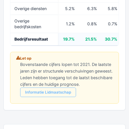
Overige diensten
5.2%
6.3%
5.8%
Overige
1.2%
0.8%
0.7%
bedrijfskosten
Bedrijfsresultaat
19.7%
21.5%
30.7%
3
Let op
Bovenstaande cijfers lopen tot 2021. De laatste
jaren zijn er structurele verschuivingen geweest.
Leden hebben toegang tot de laatst beschibare
cijfers en de huidige prognose.
Informatie Lidmaatschap