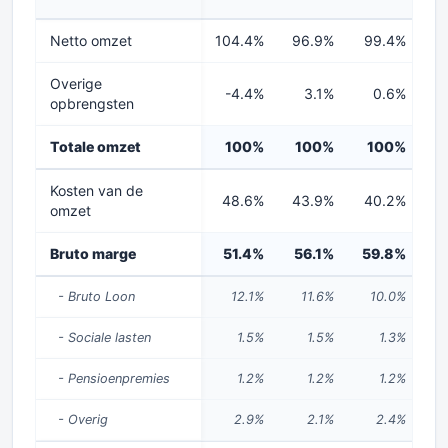
Netto omzet
104.4%
96.9%
99.4%
9
Overige
-4.4%
3.1%
0.6%
opbrengsten
Totale omzet
100%
100%
100%
Kosten van de
48.6%
43.9%
40.2%
4
omzet
Bruto marge
51.4%
56.1%
59.8%
5
- Bruto Loon
12.1%
11.6%
10.0%
- Sociale lasten
1.5%
1.5%
1.3%
- Pensioenpremies
1.2%
1.2%
1.2%
- Overig
2.9%
2.1%
2.4%