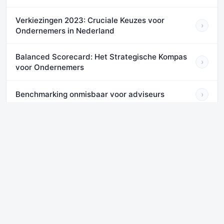
Verkiezingen 2023: Cruciale Keuzes voor
›
Ondernemers in Nederland
Balanced Scorecard: Het Strategische Kompas
›
voor Ondernemers
Benchmarking onmisbaar voor adviseurs
›
Impact van AI op online verkopen
›
VERGELIJKBARE BRANCHES
Vervaardiging van motoren, turbines, pompen,
compressoren, appendages en
›
drijfwerkelementen
Vervaardiging van overige machines en
›
apparaten voor algemeen gebruik