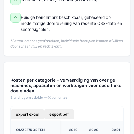
Huidige benchmark beschikbaar, gebaseerd op
modelmatige doorrekening van recente CBS-data en
sectorsignalen.
*Betreft branchegemiddelden; individuele bedrijven kunnen afwijken
door schaal, mix en rechtsvorm.
Kosten per categorie - vervaardiging van overige
machines, apparaten en werktuigen voor specifieke
doeleinden
Branchegemiddelde — % van omzet
export excel
export pdf
OMZET/KOSTEN
2019
2020
2021