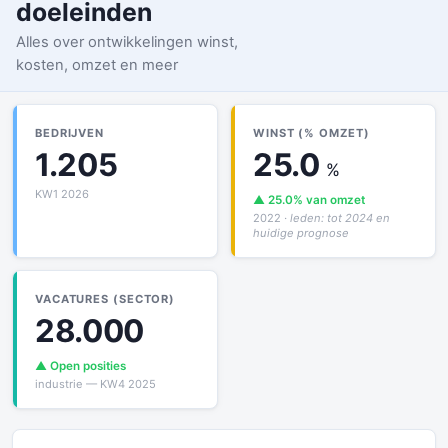
doeleinden
Alles over ontwikkelingen winst,
kosten, omzet en meer
BEDRIJVEN
WINST (% OMZET)
1.205
25.0
%
KW1 2026
▲ 25.0% van omzet
2022
· leden: tot 2024 en
huidige prognose
VACATURES (SECTOR)
28.000
▲ Open posities
industrie — KW4 2025