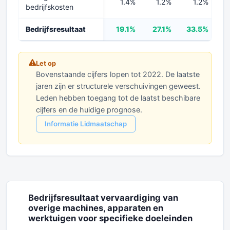
1.4%
1.2%
1.2%
bedrijfskosten
Bedrijfsresultaat
19.1%
27.1%
33.5%
2
Let op
Bovenstaande cijfers lopen tot 2022. De laatste
jaren zijn er structurele verschuivingen geweest.
Leden hebben toegang tot de laatst beschibare
cijfers en de huidige prognose.
Informatie Lidmaatschap
Bedrijfsresultaat vervaardiging van
overige machines, apparaten en
werktuigen voor specifieke doeleinden