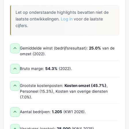
Let op onderstaande highlights bevatten niet de
laatste ontwikkelingen.
Log in
voor de laatste
cijfers.
Gemiddelde winst (bedrijfsresultaat):
25.0%
van de
omzet (2022).
Bruto marge:
54.3%
(2022).
Grootste kostenposten:
Kosten omzet (45.7%)
,
Personeel (15.3%), Kosten van overige diensten
(7.0%).
Aantal bedrijven:
1.205
(KW1 2026).
Vacatures (sector):
28.000
(KW4 2025).