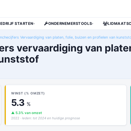
BEDRIJF STARTEN
ONDERNEMERSTOOLS
LIDMAATS
▾
▾
nchecijfers Vervaardiging van platen, folie, buizen en profielen van kunstst
rs vervaardiging van platen,
unststof
WINST (% OMZET)
5.3
%
▲ 5.3% van omzet
2022
· leden: tot 2024 en huidige prognose