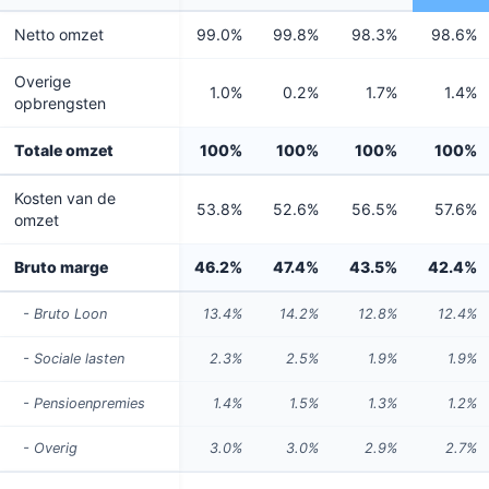
Netto omzet
99.0%
99.8%
98.3%
98.6%
Overige
1.0%
0.2%
1.7%
1.4%
opbrengsten
Totale omzet
100%
100%
100%
100%
Kosten van de
53.8%
52.6%
56.5%
57.6%
omzet
Bruto marge
46.2%
47.4%
43.5%
42.4%
- Bruto Loon
13.4%
14.2%
12.8%
12.4%
- Sociale lasten
2.3%
2.5%
1.9%
1.9%
- Pensioenpremies
1.4%
1.5%
1.3%
1.2%
- Overig
3.0%
3.0%
2.9%
2.7%