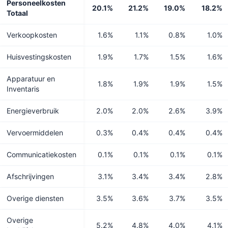
Personeelkosten
20.1%
21.2%
19.0%
18.2%
Totaal
Verkoopkosten
1.6%
1.1%
0.8%
1.0%
Huisvestingskosten
1.9%
1.7%
1.5%
1.6%
Apparatuur en
1.8%
1.9%
1.9%
1.5%
Inventaris
Energieverbruik
2.0%
2.0%
2.6%
3.9%
Vervoermiddelen
0.3%
0.4%
0.4%
0.4%
Communicatiekosten
0.1%
0.1%
0.1%
0.1%
Afschrijvingen
3.1%
3.4%
3.4%
2.8%
Overige diensten
3.5%
3.6%
3.7%
3.5%
Overige
5.2%
4.8%
4.0%
4.1%