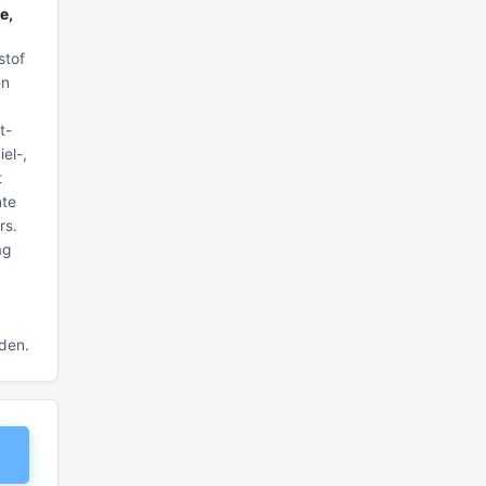
e,
stof
en
t-
el-,
t
nte
rs.
ag
nden.