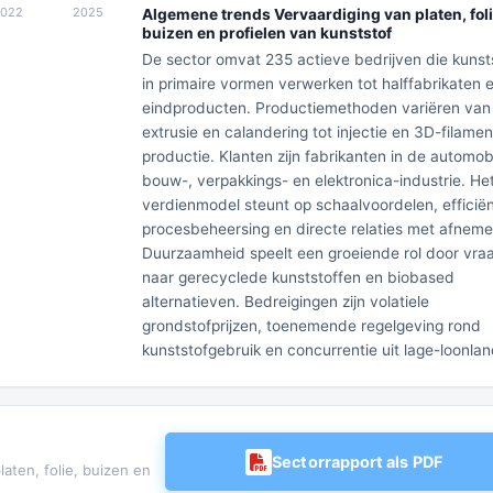
Algemene trends Vervaardiging van platen, foli
buizen en profielen van kunststof
De sector omvat 235 actieve bedrijven die kunst
in primaire vormen verwerken tot halffabrikaten 
eindproducten. Productiemethoden variëren van
extrusie en calandering tot injectie en 3D-filamen
productie. Klanten zijn fabrikanten in de automobi
bouw-, verpakkings- en elektronica-industrie. He
verdienmodel steunt op schaalvoordelen, efficië
procesbeheersing en directe relaties met afneme
Duurzaamheid speelt een groeiende rol door vra
naar gerecyclede kunststoffen en biobased
alternatieven. Bedreigingen zijn volatiele
grondstofprijzen, toenemende regelgeving rond
kunststofgebruik en concurrentie uit lage-loonla
Sectorrapport als PDF
aten, folie, buizen en