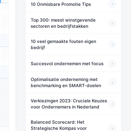
10 Onmisbare Promotie Tips
›
⬛⬛⬛
Top 300: meest winstgevende
›
sectoren en bedrijfstakken
⬛⬛⬛
10 veel gemaakte fouten eigen
⬛⬛⬛
›
bedrijf
⬛⬛⬛
Succesvol ondernemen met focus
›
⬛⬛⬛
Optimalisatie onderneming met
›
benchmarking en SMART-doelen
⬛⬛⬛
⬛⬛⬛
Verkiezingen 2023: Cruciale Keuzes
›
voor Ondernemers in Nederland
⬛⬛⬛
⬛⬛⬛
Balanced Scorecard: Het
Strategische Kompas voor
›