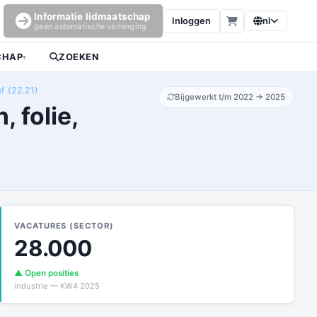
Informatie lidmaatschap
Inloggen
nl
geen automatische verlenging
CHAP
ZOEKEN
▾
of (22.21)
Bijgewerkt t/m 2022 → 2025
 folie,
VACATURES (SECTOR)
28.000
▲ Open posities
industrie — KW4 2025