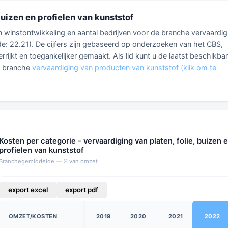
buizen en profielen van kunststof
 en winstontwikkeling en aantal bedrijven voor de branche vervaardig
ode: 22.21). De cijfers zijn gebaseerd op onderzoeken van het CBS,
rrijkt en toegankelijker gemaakt. Als lid kunt u de laatst beschikba
e branche
vervaardiging van producten van kunststof (klik om te
Kosten per categorie - vervaardiging van platen, folie, buizen 
profielen van kunststof
Branchegemiddelde — % van omzet
export excel
export pdf
OMZET/KOSTEN
2019
2020
2021
2022