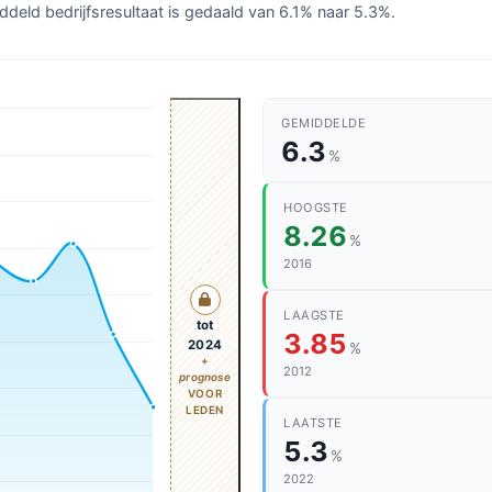
ddeld bedrijfsresultaat is gedaald van 6.1% naar 5.3%.
GEMIDDELDE
6.3
%
HOOGSTE
8.26
%
2016
LAAGSTE
tot
3.85
2024
%
+
2012
prognose
VOOR
LEDEN
LAATSTE
5.3
%
2022