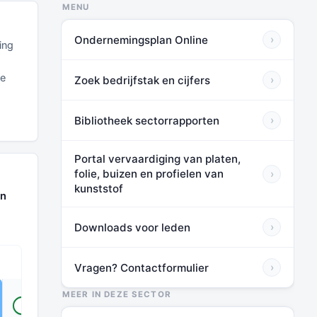
MENU
Ondernemingsplan Online
›
ing
re
Zoek bedrijfstak en cijfers
›
Bibliotheek sectorrapporten
›
Portal vervaardiging van platen,
folie, buizen en profielen van
›
kunststof
en
Downloads voor leden
›
Vragen? Contactformulier
›
TOT HUIDIG*
MEER IN DEZE SECTOR
VOOR LEDEN