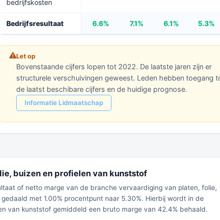
bedrijfskosten
Bedrijfsresultaat
6.6%
7.1%
6.1%
5.3%
Let op
Bovenstaande cijfers lopen tot 2022. De laatste jaren zijn er
structurele verschuivingen geweest. Leden hebben toegang t
de laatst beschibare cijfers en de huidige prognose.
Informatie Lidmaatschap
lie, buizen en profielen van kunststof
ultaat of netto marge van de branche vervaardiging van platen, folie,
s gedaald met 1.00% procentpunt naar 5.30%. Hierbij wordt in de
ielen van kunststof gemiddeld een bruto marge van 42.4% behaald.