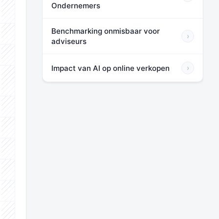
Ondernemers
⬛⬛⬛
Benchmarking onmisbaar voor
›
⬛⬛⬛
adviseurs
⬛⬛⬛
Impact van AI op online verkopen
›
⬛⬛⬛
⬛⬛⬛
⬛⬛⬛
⬛⬛⬛
⬛⬛⬛
⬛⬛⬛
⬛⬛⬛