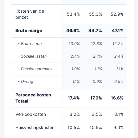
Kosten van de
53.4%
55.3%
52.9%
5
omzet
Bruto marge
46.6%
44.7%
47.1%
46
- Bruto Loon
13.0%
12.8%
12.2%
1
- Sociale lasten
2.4%
2.7%
2.4%
- Pensioenpremies
1.0%
1.1%
1.1%
- Overig
1.1%
0.9%
0.9%
Personeelkosten
17.4%
17.6%
16.6%
16
Totaal
Verkoopkosten
3.2%
3.5%
3.1%
Huisvestingskosten
10.5%
10.5%
9.0%