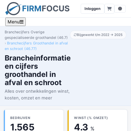
Inloggen
Menu
Branchecijfers Overige
Bijgewerkt t/m 2022 → 2025
gespecialiseerde groothandel (46.7)
Branchecijfers Groothandel in afval
en schroot (46.77)
Brancheinformatie
en cijfers
groothandel in
afval en schroot
Alles over ontwikkelingen winst,
kosten, omzet en meer
BEDRIJVEN
WINST (% OMZET)
1.565
4.3
%