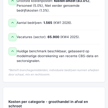
Grootste kostenposten:
Kosten omzet (83.0%)
,
Personeel (5.0%), Niet eerder genoemde
bedrijfskosten (1.3%).
Aantal bedrijven:
1.565
(KW1 2026).
Vacatures (sector):
65.900
(KW4 2025).
Huidige benchmark beschikbaar, gebaseerd op
modelmatige doorrekening van recente CBS-data en
sectorsignalen.
*Betreft branchegemiddelden; individuele bedrijven kunnen afwijken
door schaal, mix en rechtsvorm.
Kosten per categorie - groothandel in afval en
schroot