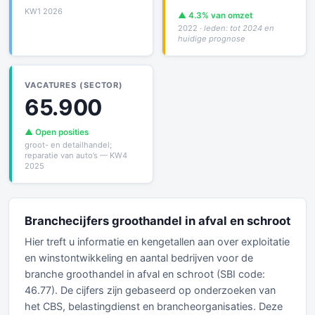
KW1 2026
▲ 4.3% van omzet
2022
· leden: tot 2024 en
huidige prognose
VACATURES (SECTOR)
65.900
▲ Open posities
groot- en detailhandel;
reparatie van auto’s — KW4
2025
Branchecijfers groothandel in afval en schroot
Hier treft u informatie en kengetallen aan over exploitatie
en winstontwikkeling en aantal bedrijven voor de
branche groothandel in afval en schroot (SBI code:
46.77). De cijfers zijn gebaseerd op onderzoeken van
het CBS, belastingdienst en brancheorganisaties. Deze