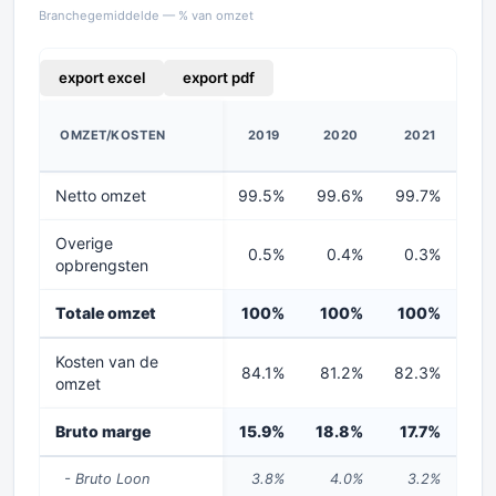
Branchegemiddelde — % van omzet
export excel
export pdf
OMZET/KOSTEN
2019
2020
2021
2
Netto omzet
99.5%
99.6%
99.7%
99
Overige
0.5%
0.4%
0.3%
0
opbrengsten
Totale omzet
100%
100%
100%
1
Kosten van de
84.1%
81.2%
82.3%
83
omzet
Bruto marge
15.9%
18.8%
17.7%
17
- Bruto Loon
3.8%
4.0%
3.2%
3