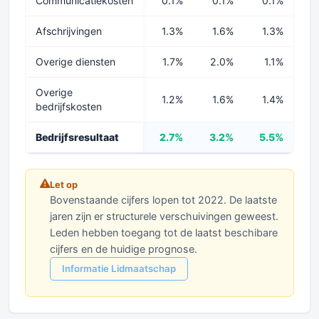
Communicatiekosten
0.1%
0.1%
0.1%
0
Afschrijvingen
1.3%
1.6%
1.3%
1
Overige diensten
1.7%
2.0%
1.1%
1
Overige
1.2%
1.6%
1.4%
1
bedrijfskosten
Bedrijfsresultaat
2.7%
3.2%
5.5%
4
Let op
Bovenstaande cijfers lopen tot 2022. De laatste
jaren zijn er structurele verschuivingen geweest.
Leden hebben toegang tot de laatst beschibare
cijfers en de huidige prognose.
Informatie Lidmaatschap