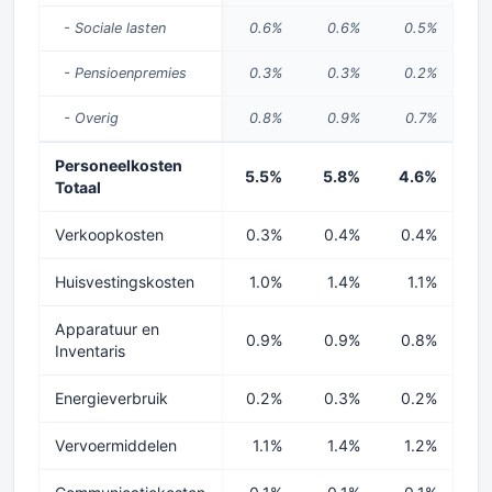
- Sociale lasten
0.6%
0.6%
0.5%
0
- Pensioenpremies
0.3%
0.3%
0.2%
0
- Overig
0.8%
0.9%
0.7%
0
Personeelkosten
5.5%
5.8%
4.6%
5
Totaal
Verkoopkosten
0.3%
0.4%
0.4%
0
Huisvestingskosten
1.0%
1.4%
1.1%
1
Apparatuur en
0.9%
0.9%
0.8%
0
Inventaris
Energieverbruik
0.2%
0.3%
0.2%
0
Vervoermiddelen
1.1%
1.4%
1.2%
1