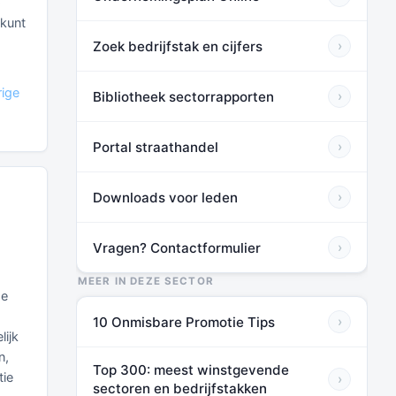
p
 kunt
Zoek bedrijfstak en cijfers
›
rige
Bibliotheek sectorrapporten
›
Portal straathandel
›
Downloads voor leden
›
Vragen? Contactformulier
›
MEER IN DEZE SECTOR
de
10 Onmisbare Promotie Tips
›
lijk
n,
Top 300: meest winstgevende
tie
›
sectoren en bedrijfstakken