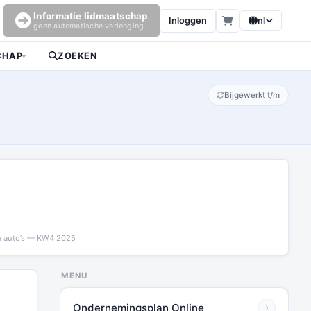
Informatie lidmaatschap
Inloggen
nl
geen automatische verlenging
CHAP
ZOEKEN
▾
Bijgewerkt t/m
an auto’s — KW4 2025
MENU
Ondernemingsplan Online
›