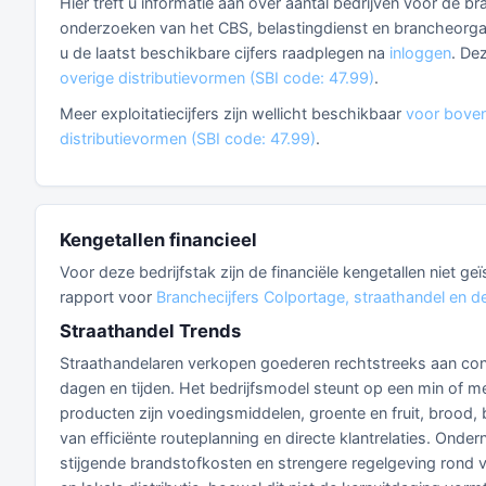
Hier treft u informatie aan over aantal bedrijven voor de b
onderzoeken van het CBS, belastingdienst en brancheorganis
u de laatst beschikbare cijfers raadplegen na
inloggen
. De
overige distributievormen (SBI code: 47.99)
.
Meer exploitatiecijfers zijn wellicht beschikbaar
voor boven
distributievormen (SBI code: 47.99)
.
Kengetallen financieel
Voor deze bedrijfstak zijn de financiële kengetallen niet g
rapport voor
Branchecijfers Colportage, straathandel en de
Straathandel Trends
Straathandelaren verkopen goederen rechtstreeks aan con
dagen en tijden. Het bedrijfsmodel steunt op een min of m
producten zijn voedingsmiddelen, groente en fruit, brood,
van efficiënte routeplanning en directe klantrelaties. O
stijgende brandstofkosten en strengere regelgeving rond v