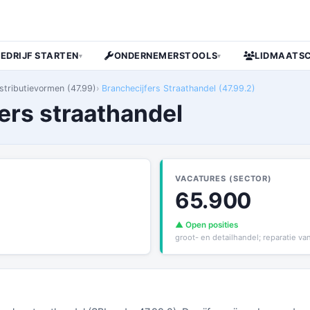
BEDRIJF STARTEN
ONDERNEMERSTOOLS
LIDMAATS
▾
▾
istributievormen (47.99)
Branchecijfers Straathandel (47.99.2)
ers straathandel
VACATURES (SECTOR)
65.900
▲ Open posities
groot- en detailhandel; reparatie v