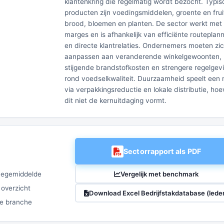
klantenkring die regelmatig wordt bezocht. Typi
producten zijn voedingsmiddelen, groente en frui
brood, bloemen en planten. De sector werkt met 
marges en is afhankelijk van efficiënte routeplan
en directe klantrelaties. Ondernemers moeten zi
aanpassen aan veranderende winkelgewoonten,
stijgende brandstofkosten en strengere regelgev
rond voedselkwaliteit. Duurzaamheid speelt een r
via verpakkingsreductie en lokale distributie, hoe
dit niet de kernuitdaging vormt.
Sectorrapport als PDF
Vergelijk met benchmark
chegemiddelde
 overzicht
Download Excel Bedrijfstakdatabase (lede
ze branche