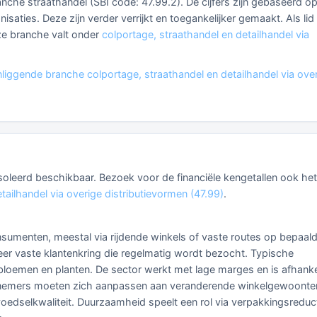
ranche straathandel (SBI code: 47.99.2). De cijfers zijn gebaseerd o
aties. Deze zijn verder verrijkt en toegankelijker gemaakt. Als lid
ze branche valt onder
colportage, straathandel en detailhandel via
liggende branche colportage, straathandel en detailhandel via ove
eïsoleerd beschikbaar. Bezoek voor de financiële kengetallen ook het
tailhandel via overige distributievormen (47.99)
.
sumenten, meestal via rijdende winkels of vaste routes op bepaal
eer vaste klantenkring die regelmatig wordt bezocht. Typische
 bloemen en planten. De sector werkt met lage marges en is afhanke
ndernemers moeten zich aanpassen aan veranderende winkelgewoonte
oedselkwaliteit. Duurzaamheid speelt een rol via verpakkingsreduc