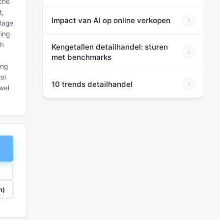
sche
t,
Impact van AI op online verkopen
›
lage
ning
ch
Kengetallen detailhandel: sturen
›
met benchmarks
ing
ol
10 trends detailhandel
›
wel
n)