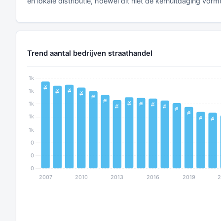
en lokale distributie, hoewel dit niet de kernuitdaging vormt
Trend aantal bedrijven straathandel