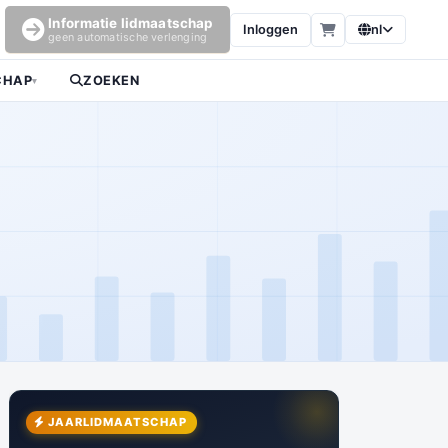
Informatie lidmaatschap
Inloggen
nl
geen automatische verlenging
CHAP
ZOEKEN
▾
JAARLIDMAATSCHAP