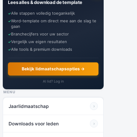
Lees alles & download de template
Alle stappen volledig toegankelijk
Word-template om direct mee aan de slag te
gaan
Branchecijfers voor uw sector
Vergelijk uw eigen resultaten
Alle tools & premium downloads
Bekijk lidmaatschapsopties →
Al lid? Log in
MENU
Jaarlidmaatschap
›
Downloads voor leden
›