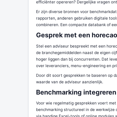
efficiënter opereren? Dergelijke vragen onts
Er zijn diverse bronnen voor benchmarkd
rapporten, anderen gebruiken digitale to
combineren. Een compacte databank of een 
Gesprek met een horeca
Stel een adviseur bespreekt met een hore
de branchegemiddelden naast de eigen cijfe
hoger liggen dan bij concurrenten. Dat leve
over leveranciers, menu-engineering en pri
Door dit soort gesprekken te baseren op da
waarde van de adviseur aanzienlijk.
Benchmarking integreren i
Voor wie regelmatig gesprekken voert met 
benchmarking structureel in de werkwijze 
via handige Excel-tools of online modules 