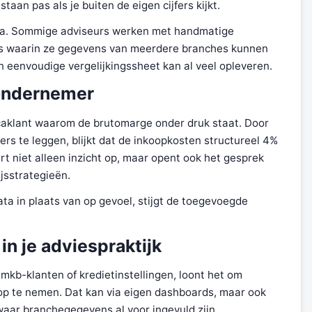
taan pas als je buiten de eigen cijfers kijkt.
ata. Sommige adviseurs werken met handmatige
ols waarin ze gegevens van meerdere branches kunnen
eenvoudige vergelijkingssheet kan al veel opleveren.
ondernemer
caklant waarom de brutomarge onder druk staat. Door
rs te leggen, blijkt dat de inkoopkosten structureel 4%
rt niet alleen inzicht op, maar opent ook het gesprek
jsstrategieën.
ta in plaats van op gevoel, stijgt de toegevoegde
n je adviespraktijk
mkb-klanten of kredietinstellingen, loont het om
op te nemen. Dat kan via eigen dashboards, maar ook
waar branchegegevens al voor ingevuld zijn.