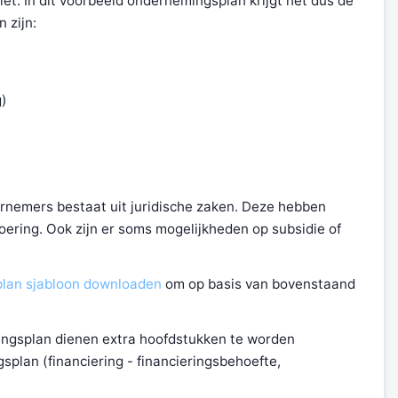
iet. In dit voorbeeld ondernemingsplan krijgt het dus de
 zijn:
g)
rnemers bestaat uit juridische zaken. Deze hebben
ering. Ook zijn er soms mogelijkheden op subsidie of
lan sjabloon downloaden
om op basis van bovenstaand
ingsplan dienen extra hoofdstukken te worden
plan (financiering - financieringsbehoefte,