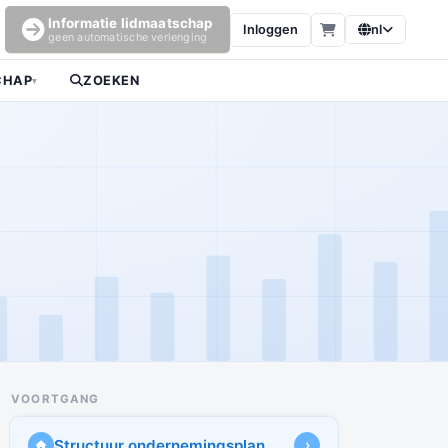
Informatie lidmaatschap
Inloggen
nl
geen automatische verlenging
CHAP
ZOEKEN
▾
VOORTGANG
Structuur ondernemingsplan
›