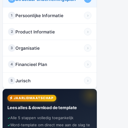
Persoonlijke Informatie
›
1
Product Informatie
›
2
Organisatie
›
3
Financieel Plan
›
4
Jurisch
›
5
JAARLIDMAATSCHAP
Lees alles & download de template
Alle 5 stappen volledig toegankelijk
Word-template om direct mee aan de slag te