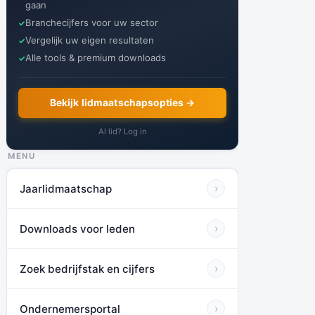
gaan
Branchecijfers voor uw sector
Vergelijk uw eigen resultaten
Alle tools & premium downloads
Bekijk lidmaatschapsopties →
Al lid? Log in
MENU
Jaarlidmaatschap
›
Downloads voor leden
›
Zoek bedrijfstak en cijfers
›
Ondernemersportal
›