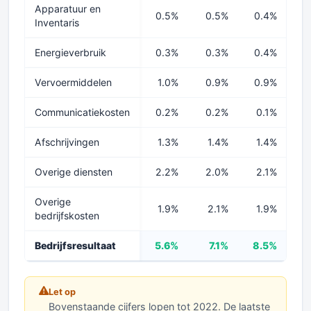
Apparatuur en
0.5%
0.5%
0.4%
0
Inventaris
Energieverbruik
0.3%
0.3%
0.4%
0
Vervoermiddelen
1.0%
0.9%
0.9%
0
Communicatiekosten
0.2%
0.2%
0.1%
Afschrijvingen
1.3%
1.4%
1.4%
Overige diensten
2.2%
2.0%
2.1%
2
Overige
1.9%
2.1%
1.9%
bedrijfskosten
Bedrijfsresultaat
5.6%
7.1%
8.5%
7
Let op
Bovenstaande cijfers lopen tot 2022. De laatste