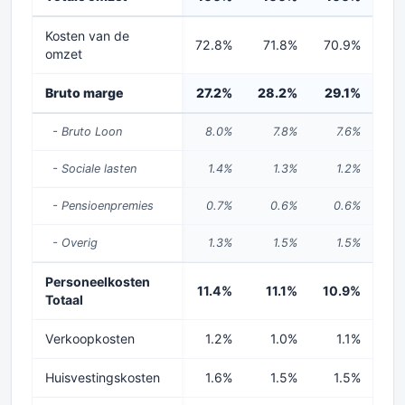
Kosten van de
72.8%
71.8%
70.9%
7
omzet
Bruto marge
27.2%
28.2%
29.1%
28
- Bruto Loon
8.0%
7.8%
7.6%
- Sociale lasten
1.4%
1.3%
1.2%
- Pensioenpremies
0.7%
0.6%
0.6%
- Overig
1.3%
1.5%
1.5%
Personeelkosten
11.4%
11.1%
10.9%
10
Totaal
Verkoopkosten
1.2%
1.0%
1.1%
Huisvestingskosten
1.6%
1.5%
1.5%