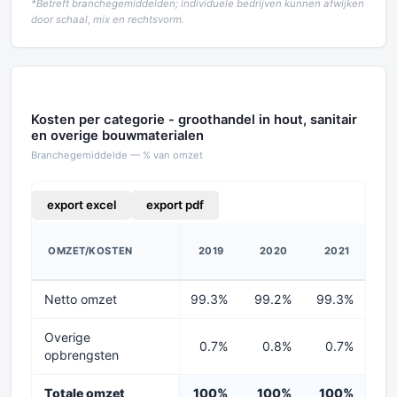
*Betreft branchegemiddelden; individuele bedrijven kunnen afwijken
door schaal, mix en rechtsvorm.
Kosten per categorie - groothandel in hout, sanitair
en overige bouwmaterialen
Branchegemiddelde — % van omzet
export excel
export pdf
OMZET/KOSTEN
2019
2020
2021
2
Netto omzet
99.3%
99.2%
99.3%
99
Overige
0.7%
0.8%
0.7%
0
opbrengsten
Totale omzet
100%
100%
100%
1