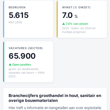
BEDRIJVEN
WINST (% OMZET)
5.615
7.0
%
KW1 2026
▲ 7.0% van omzet
2022
· leden: tot 2024 en
huidige prognose
VACATURES (SECTOR)
65.900
▲ Open posities
groot- en detailhandel;
reparatie van auto’s — KW4
2025
Branchecijfers groothandel in hout, sanitair en
overige bouwmaterialen
Hier treft u informatie en kengetallen aan over exploitatie