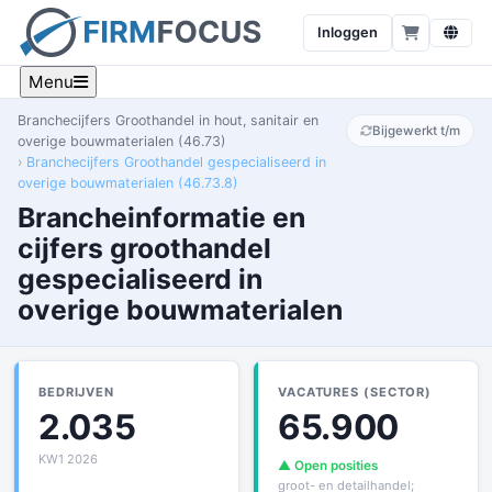
Inloggen
Menu
Branchecijfers Groothandel in hout, sanitair en
Bijgewerkt t/m
overige bouwmaterialen (46.73)
Branchecijfers Groothandel gespecialiseerd in
overige bouwmaterialen (46.73.8)
Brancheinformatie en
cijfers groothandel
gespecialiseerd in
overige bouwmaterialen
BEDRIJVEN
VACATURES (SECTOR)
2.035
65.900
KW1 2026
▲ Open posities
groot- en detailhandel;