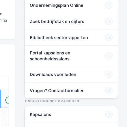
Ondernemingsplan Online
›
en
n na
Zoek bedrijfstak en cijfers
›
Bibliotheek sectorrapporten
›
Portal kapsalons en
›
schoonheidssalons
Downloads voor leden
›
Vragen? Contactformulier
›
TOT HUIDIG*
VOOR LEDEN
ONDERLIGGENDE BRANCHES
Kapsalons
›
⬛⬛⬛