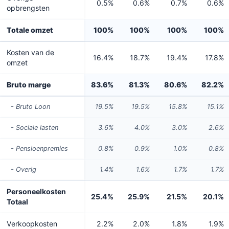
0.5%
0.6%
0.7%
0.6%
opbrengsten
Totale omzet
100%
100%
100%
100%
Kosten van de
16.4%
18.7%
19.4%
17.8%
omzet
Bruto marge
83.6%
81.3%
80.6%
82.2%
- Bruto Loon
19.5%
19.5%
15.8%
15.1%
- Sociale lasten
3.6%
4.0%
3.0%
2.6%
- Pensioenpremies
0.8%
0.9%
1.0%
0.8%
- Overig
1.4%
1.6%
1.7%
1.7%
Personeelkosten
25.4%
25.9%
21.5%
20.1%
Totaal
Verkoopkosten
2.2%
2.0%
1.8%
1.9%