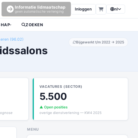
Informatie lidmaatschap
Inloggen
nl
geen automatische verlenging
CHAP
ZOEKEN
▾
seren (96.02)
Bijgewerkt t/m 2022 → 2025
idssalons
VACATURES (SECTOR)
5.500
▲ Open posities
prognose
overige dienstverlening — KW4 2025
MENU