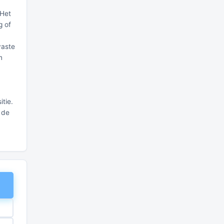
 Het
g of
vaste
m
tie.
 de