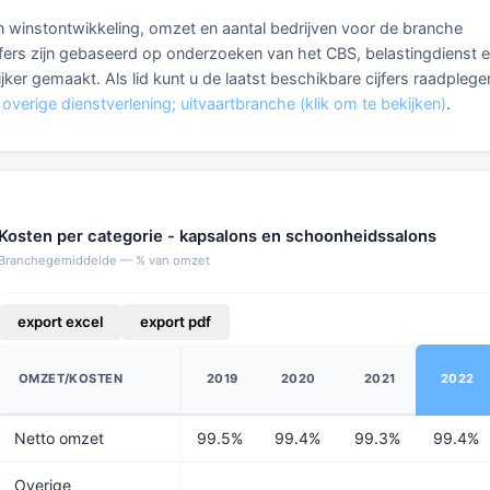
 en winstontwikkeling, omzet en aantal bedrijven voor de branche
fers zijn gebaseerd op onderzoeken van het CBS, belastingdienst 
ijker gemaakt. Als lid kunt u de laatst beschikbare cijfers raadplege
overige dienstverlening; uitvaartbranche (klik om te bekijken)
.
Kosten per categorie - kapsalons en schoonheidssalons
Branchegemiddelde — % van omzet
export excel
export pdf
OMZET/KOSTEN
2019
2020
2021
2022
Netto omzet
99.5%
99.4%
99.3%
99.4%
Overige