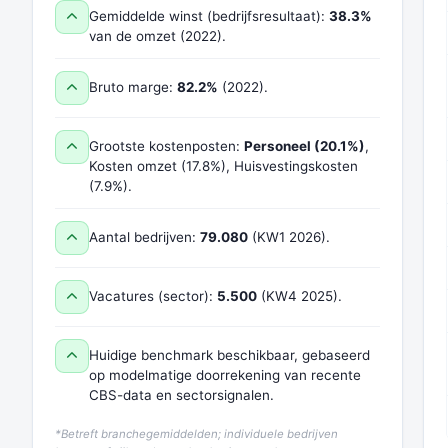
Gemiddelde winst (bedrijfsresultaat):
38.3%
van de omzet (2022).
Bruto marge:
82.2%
(2022).
Grootste kostenposten:
Personeel (20.1%)
,
Kosten omzet (17.8%), Huisvestingskosten
(7.9%).
Aantal bedrijven:
79.080
(KW1 2026).
Vacatures (sector):
5.500
(KW4 2025).
Huidige benchmark beschikbaar, gebaseerd
op modelmatige doorrekening van recente
CBS-data en sectorsignalen.
*Betreft branchegemiddelden; individuele bedrijven