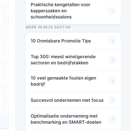
Praktische kengetallen voor
kapperszaken en
›
⬛⬛⬛
schoonheidssalons
⬛⬛⬛
MEER IN DEZE SECTOR
10 Onmisbare Promotie Tips
›
⬛⬛⬛
⬛⬛⬛
Top 300: meest winstgevende
›
sectoren en bedrijfstakken
⬛⬛⬛
10 veel gemaakte fouten eigen
⬛⬛⬛
›
bedrijf
⬛⬛⬛
Succesvol ondernemen met focus
›
⬛⬛⬛
Optimalisatie onderneming met
›
benchmarking en SMART-doelen
⬛⬛⬛