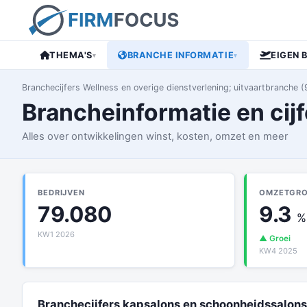
THEMA'S
BRANCHE INFORMATIE
EIGEN 
▾
▾
Branchecijfers Wellness en overige dienstverlening; uitvaartbranche (
Brancheinformatie en cij
Alles over ontwikkelingen winst, kosten, omzet en meer
BEDRIJVEN
OMZETGROE
79.080
9.3
%
KW1 2026
▲ Groei
KW4 2025
Branchecijfers kapsalons en schoonheidssalons