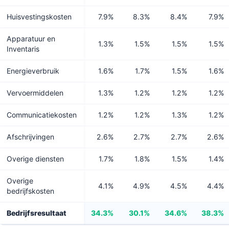
Huisvestingskosten
7.9%
8.3%
8.4%
7.9%
Apparatuur en
1.3%
1.5%
1.5%
1.5%
Inventaris
Energieverbruik
1.6%
1.7%
1.5%
1.6%
Vervoermiddelen
1.3%
1.2%
1.2%
1.2%
Communicatiekosten
1.2%
1.2%
1.3%
1.2%
Afschrijvingen
2.6%
2.7%
2.7%
2.6%
Overige diensten
1.7%
1.8%
1.5%
1.4%
Overige
4.1%
4.9%
4.5%
4.4%
bedrijfskosten
Bedrijfsresultaat
34.3%
30.1%
34.6%
38.3%