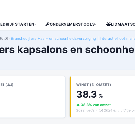
BEDRIJF STARTEN
ONDERNEMERSTOOLS
LIDMAATS
▾
▾
96.0)
Branchecijfers Haar- en schoonheidsverzorging | Interactief optimali
fers kapsalons en schoonhe
I (J/J)
WINST (% OMZET)
38.3
%
▲ 38.3% van omzet
2022
· leden: tot 2024 en huidige 