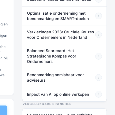
Optimalisatie onderneming met
›
benchmarking en SMART-doelen
ng en
Verkiezingen 2023: Cruciale Keuzes
›
eigen
voor Ondernemers in Nederland
eine
Balanced Scorecard: Het
n
Strategische Kompas voor
›
n bij
Ondernemers
n
Benchmarking onmisbaar voor
uwe
›
adviseurs
Impact van AI op online verkopen
›
VERGELIJKBARE BRANCHES