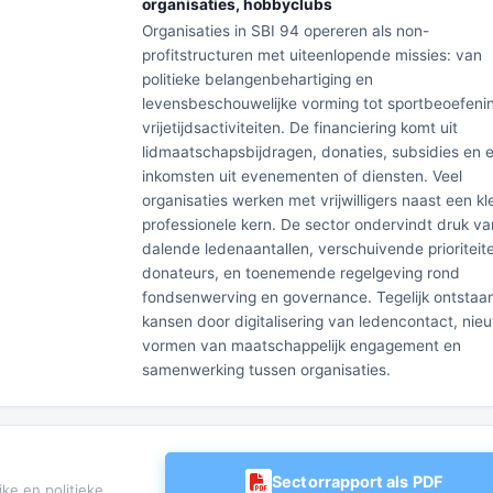
organisaties, hobbyclubs
Organisaties in SBI 94 opereren als non-
profitstructuren met uiteenlopende missies: van
politieke belangenbehartiging en
levensbeschouwelijke vorming tot sportbeoefeni
vrijetijdsactiviteiten. De financiering komt uit
lidmaatschapsbijdragen, donaties, subsidies en 
inkomsten uit evenementen of diensten. Veel
organisaties werken met vrijwilligers naast een kl
professionele kern. De sector ondervindt druk va
dalende ledenaantallen, verschuivende prioriteite
donateurs, en toenemende regelgeving rond
fondsenwerving en governance. Tegelijk ontstaa
kansen door digitalisering van ledencontact, nie
vormen van maatschappelijk engagement en
samenwerking tussen organisaties.
Sectorrapport als PDF
ke en politieke