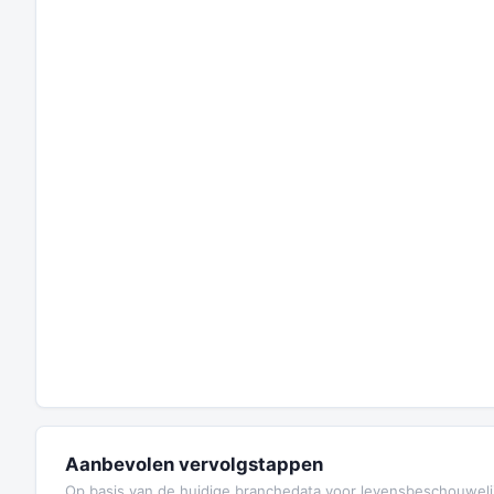
Aanbevolen vervolgstappen
Op basis van de huidige branchedata voor levensbeschouwelij