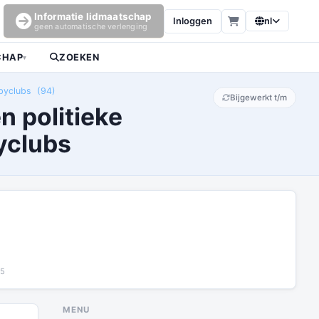
Informatie lidmaatschap
Inloggen
nl
geen automatische verlenging
CHAP
ZOEKEN
▾
bbyclubs (94)
Bijgewerkt t/m
n politieke
byclubs
25
MENU