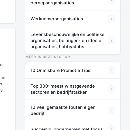
beroepsorganisaties
Werknemersorganisaties
›
Levensbeschouwelijke en politieke
organisaties, belangen- en ideële
›
organisaties, hobbyclubs
MEER IN DEZE SECTOR
 en
10 Onmisbare Promotie Tips
›
van
is
Top 300: meest winstgevende
›
18
sectoren en bedrijfstakken
10 veel gemaakte fouten eigen
›
bedrijf
Succesvol ondernemen met focus
›