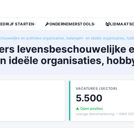
BEDRIJF STARTEN
ONDERNEMERSTOOLS
LIDMAATS
▾
▾
houwelijke en politieke organisaties, belangen- en ideële organisaties, ho
fers levensbeschouwelijke e
en ideële organisaties, hob
VACATURES (SECTOR)
5.500
▲ Open posities
overige dienstverlening — KW4 20