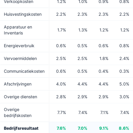
Verkoopkosten
1.2%
1.0%
0.9%
0.8%
Huisvestingskosten
2.2%
2.3%
2.3%
2.2%
Apparatuur en
1.7%
1.3%
1.2%
1.2%
Inventaris
Energieverbruik
0.6%
0.5%
0.6%
0.8%
Vervoermiddelen
2.5%
2.5%
1.8%
2.4%
Communicatiekosten
0.6%
0.5%
0.4%
0.3%
Afschrijvingen
4.0%
4.4%
4.4%
5.0%
Overige diensten
2.8%
2.9%
2.9%
3.0%
Overige
7.7%
7.4%
7.1%
7.4%
bedrijfskosten
Bedrijfsresultaat
7.6%
7.0%
9.1%
8.6%