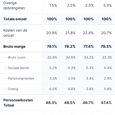
Overige
1.5%
2.5%
2.0%
3.3%
opbrengsten
Totale omzet
100%
100%
100%
100%
Kosten van de
20.9%
21.8%
22.6%
20.7%
omzet
Bruto marge
79.1%
78.2%
77.4%
79.3%
- Bruto Loon
33.9%
34.8%
34.2%
33.3%
- Sociale lasten
5.2%
5.3%
5.3%
5.4%
- Pensioenpremies
3.3%
3.5%
3.4%
2.9%
- Overig
6.0%
4.8%
3.8%
5.8%
Personeelkosten
48.3%
48.5%
46.7%
47.4%
Totaal