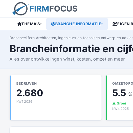
THEMA'S
BRANCHE INFORMATIE
EIGEN 
▾
▾
Branchecijfers Architecten, ingenieurs en technisch ontwerp en advies
Brancheinformatie en cijf
Alles over ontwikkelingen winst, kosten, omzet en meer
BEDRIJVEN
OMZETGROE
2.680
5.5
%
KW1 2026
▲ Groei
KW4 2025