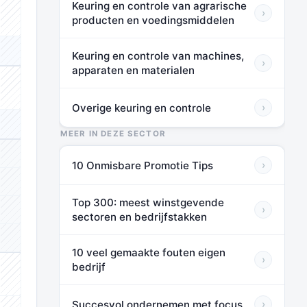
Keuring en controle van agrarische
›
⬛⬛⬛
producten en voedingsmiddelen
⬛⬛⬛
Keuring en controle van machines,
›
apparaten en materialen
⬛⬛⬛
Overige keuring en controle
›
⬛⬛⬛
MEER IN DEZE SECTOR
⬛⬛⬛
10 Onmisbare Promotie Tips
›
⬛⬛⬛
Top 300: meest winstgevende
›
⬛⬛⬛
sectoren en bedrijfstakken
⬛⬛⬛
10 veel gemaakte fouten eigen
›
bedrijf
⬛⬛⬛
Succesvol ondernemen met focus
›