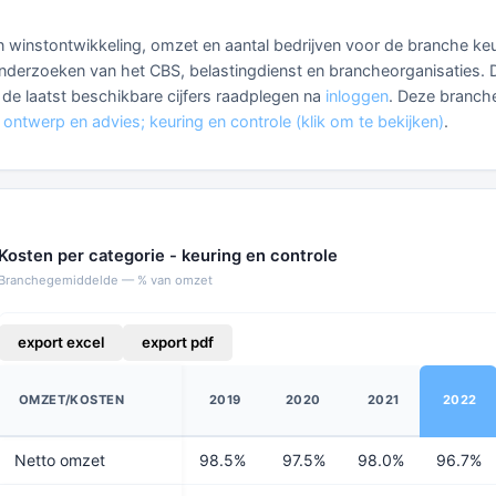
 en winstontwikkeling, omzet en aantal bedrijven voor de branche ke
p onderzoeken van het CBS, belastingdienst en brancheorganisaties.
 u de laatst beschikbare cijfers raadplegen na
inloggen
. Deze branch
 ontwerp en advies; keuring en controle (klik om te bekijken)
.
Kosten per categorie - keuring en controle
Branchegemiddelde — % van omzet
export excel
export pdf
OMZET/KOSTEN
2019
2020
2021
2022
Netto omzet
98.5%
97.5%
98.0%
96.7%