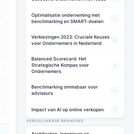
⬛⬛⬛
Optimalisatie onderneming met
⬛⬛⬛
›
benchmarking en SMART-doelen
⬛⬛⬛
Verkiezingen 2023: Cruciale Keuzes
›
voor Ondernemers in Nederland
⬛⬛⬛
Balanced Scorecard: Het
⬛⬛⬛
Strategische Kompas voor
›
Ondernemers
⬛⬛⬛
⬛⬛⬛
Benchmarking onmisbaar voor
›
adviseurs
⬛⬛⬛
Impact van AI op online verkopen
›
⬛⬛⬛
VERGELIJKBARE BRANCHES
⬛⬛⬛
Architecten, ingenieurs en