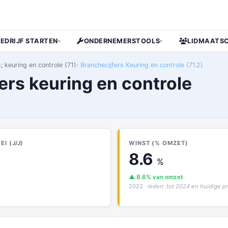
BEDRIJF STARTEN
ONDERNEMERSTOOLS
LIDMAATS
▾
▾
; keuring en controle (71)
Branchecijfers Keuring en controle (71.2)
ers keuring en controle
I (J/J)
WINST (% OMZET)
8.6
%
▲ 8.6% van omzet
2022
· leden: tot 2024 en huidige 