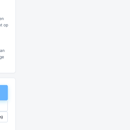
en
nt op
van
age
n)