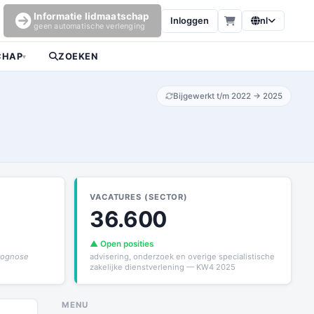
Informatie lidmaatschap
Inloggen
nl
geen automatische verlenging
CHAP
ZOEKEN
▾
Bijgewerkt t/m 2022 → 2025
VACATURES (SECTOR)
36.600
▲ Open posities
prognose
advisering, onderzoek en overige specialistische
zakelijke dienstverlening — KW4 2025
MENU