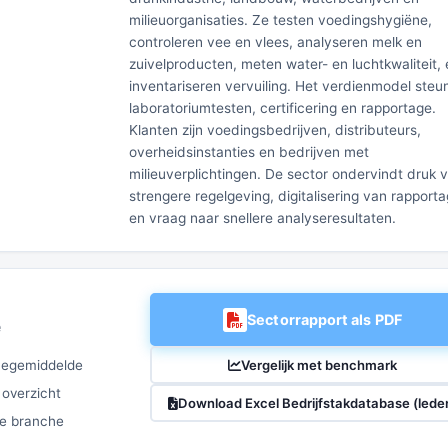
milieuorganisaties. Ze testen voedingshygiëne,
controleren vee en vlees, analyseren melk en
zuivelproducten, meten water- en luchtkwaliteit, 
inventariseren vervuiling. Het verdienmodel steu
laboratoriumtesten, certificering en rapportage.
Klanten zijn voedingsbedrijven, distributeurs,
overheidsinstanties en bedrijven met
milieuverplichtingen. De sector ondervindt druk 
strengere regelgeving, digitalisering van rapport
en vraag naar snellere analyseresultaten.
Sectorrapport als PDF
e
Vergelijk met benchmark
chegemiddelde
 overzicht
Download Excel Bedrijfstakdatabase (lede
ze branche