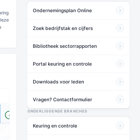
Ondernemingsplan Online
›
uring
 Deze
e
Zoek bedrijfstak en cijfers
›
Bibliotheek sectorrapporten
›
Portal keuring en controle
›
Downloads voor leden
›
Vragen? Contactformulier
›
TOT HUIDIG*
ONDERLIGGENDE BRANCHES
VOOR LEDEN
Keuring en controle
›
⬛⬛⬛