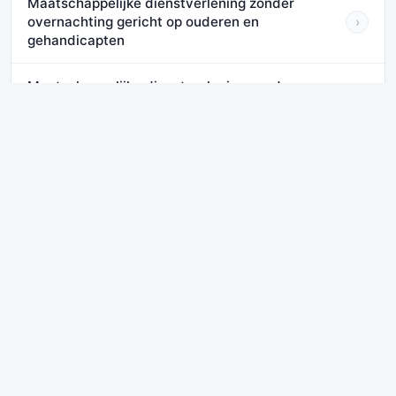
Maatschappelijke dienstverlening zonder
overnachting gericht op ouderen en
›
gehandicapten
Maatschappelijke dienstverlening zonder
overnachting niet specifiek gericht op ouderen
›
en
Diensten
Wij bieden online informatie en tools op het gebied van ondernemen.
Daarnaast bieden wij
remote en on site advies
.
Volg ons
Disclaimer