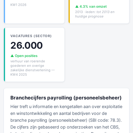
KW1 2026
▲ 4.3% van omzet
2013
· leden: tot 2013 en
huidige prognose
VACATURES (SECTOR)
26.000
▲ Open posities
verhuur van roerende
goederen en overige
zakelijke dienstverlening —
KW4 2025
Branchecijfers payrolling (personeelsbeheer)
Hier treft u informatie en kengetallen aan over exploitatie
en winstontwikkeling en aantal bedrijven voor de
branche payrolling (personeelsbeheer) (SBI code: 78.3).
De cijfers zijn gebaseerd op onderzoeken van het CBS,