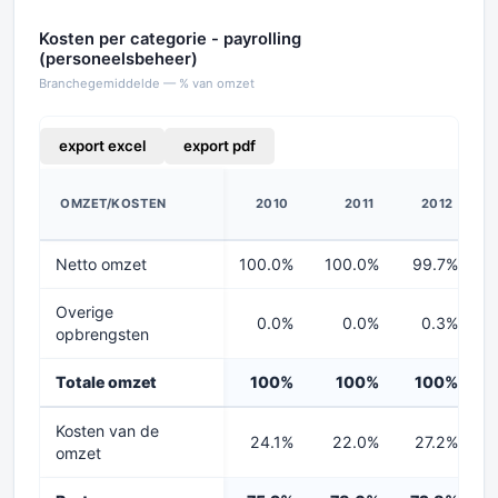
Kosten per categorie - payrolling
(personeelsbeheer)
Branchegemiddelde — % van omzet
export excel
export pdf
OMZET/KOSTEN
2010
2011
2012
Netto omzet
100.0%
100.0%
99.7%
Overige
0.0%
0.0%
0.3%
opbrengsten
Totale omzet
100%
100%
100%
Kosten van de
24.1%
22.0%
27.2%
omzet