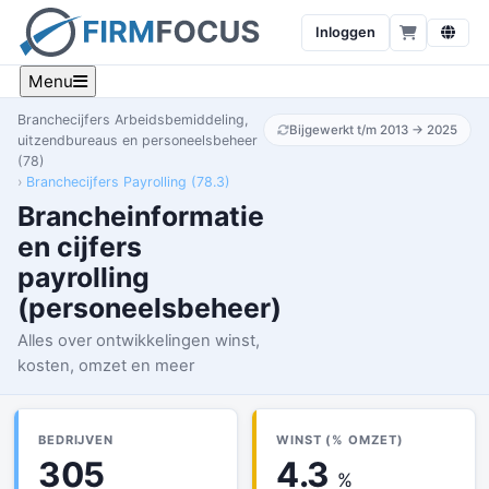
Inloggen
Menu
Branchecijfers Arbeidsbemiddeling,
Bijgewerkt t/m 2013 → 2025
uitzendbureaus en personeelsbeheer
(78)
Branchecijfers Payrolling (78.3)
Brancheinformatie
en cijfers
payrolling
(personeelsbeheer)
Alles over ontwikkelingen winst,
kosten, omzet en meer
BEDRIJVEN
WINST (% OMZET)
305
4.3
%