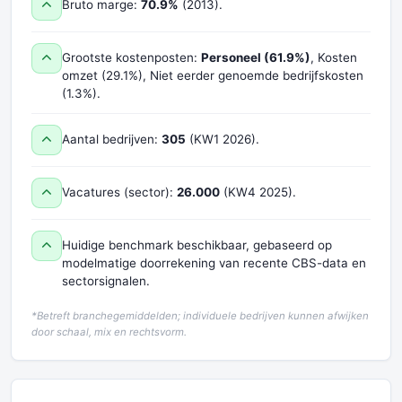
Bruto marge:
70.9%
(2013).
Grootste kostenposten:
Personeel (61.9%)
, Kosten
omzet (29.1%), Niet eerder genoemde bedrijfskosten
(1.3%).
Aantal bedrijven:
305
(KW1 2026).
Vacatures (sector):
26.000
(KW4 2025).
Huidige benchmark beschikbaar, gebaseerd op
modelmatige doorrekening van recente CBS-data en
sectorsignalen.
*Betreft branchegemiddelden; individuele bedrijven kunnen afwijken
door schaal, mix en rechtsvorm.