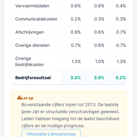
Vervoermiddelen
0.6%
0.6%
0.4%
Communicatiekosten
0.2%
0.3%
0.3%
Afschrijvingen
0.6%
0.6%
0.7%
Overige diensten
0.7%
0.8%
0.7%
Overige
1.3%
1.0%
1.3%
bedrijfskosten
Bedrijfsresultaat
3.3%
3.9%
5.2%
Let op
Bovenstaande cijfers lopen tot 2013. De laatste
jaren zijn er structurele verschuivingen geweest.
Leden hebben toegang tot de laatst beschibare
cijfers en de huidige prognose.
Informatie Lidmaatschap