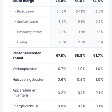
Bruto marge
75.9%
78.0%
72.8%
- Bruto Loon
54.8%
54.8%
48.5%
- Sociale lasten
8.9%
9.5%
9.3%
- Pensioenpremies
2.0%
1.8%
1.8%
- Overig
2.0%
2.7%
2.1%
Personeelkosten
67.8%
68.8%
61.7%
Totaal
Verkoopkosten
0.7%
1.0%
1.0%
Huisvestingskosten
0.6%
0.8%
1.0%
Apparatuur en
0.2%
0.1%
0.1%
Inventaris
Energieverbruik
0.0%
0.1%
0.1%