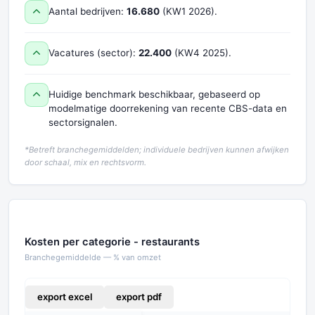
Aantal bedrijven:
16.680
(KW1 2026).
Vacatures (sector):
22.400
(KW4 2025).
Huidige benchmark beschikbaar, gebaseerd op
modelmatige doorrekening van recente CBS-data en
sectorsignalen.
*Betreft branchegemiddelden; individuele bedrijven kunnen afwijken
door schaal, mix en rechtsvorm.
Kosten per categorie - restaurants
Branchegemiddelde — % van omzet
export excel
export pdf