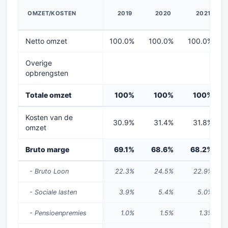
OMZET/KOSTEN
2019
2020
2021
Netto omzet
100.0%
100.0%
100.0%
Overige
opbrengsten
Totale omzet
100%
100%
100%
Kosten van de
30.9%
31.4%
31.8%
omzet
Bruto marge
69.1%
68.6%
68.2%
- Bruto Loon
22.3%
24.5%
22.9%
- Sociale lasten
3.9%
5.4%
5.0%
- Pensioenpremies
1.0%
1.5%
1.3%