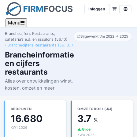
Inloggen
Menu
Branchecijfers Restaurants,
Bijgewerkt t/m 2022 → 2025
cafetaria’s e.d. en ijssalons (56.10)
Branchecijfers Restaurants (56.10.1)
Brancheinformatie
en cijfers
restaurants
Alles over ontwikkelingen winst,
kosten, omzet en meer
BEDRIJVEN
OMZETGROEI (J/J)
16.680
3.7
%
KW1 2026
▲ Groei
KW4 2025