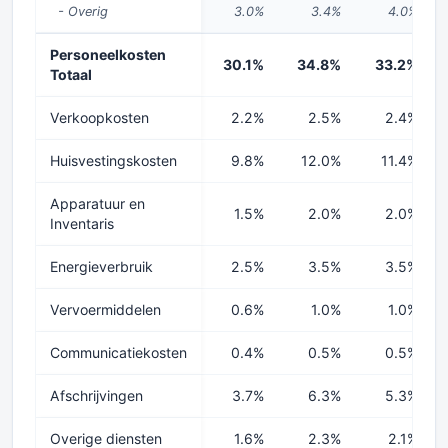
- Overig
3.0%
3.4%
4.0%
Personeelkosten
30.1%
34.8%
33.2%
Totaal
Verkoopkosten
2.2%
2.5%
2.4%
Huisvestingskosten
9.8%
12.0%
11.4%
Apparatuur en
1.5%
2.0%
2.0%
Inventaris
Energieverbruik
2.5%
3.5%
3.5%
Vervoermiddelen
0.6%
1.0%
1.0%
Communicatiekosten
0.4%
0.5%
0.5%
Afschrijvingen
3.7%
6.3%
5.3%
Overige diensten
1.6%
2.3%
2.1%