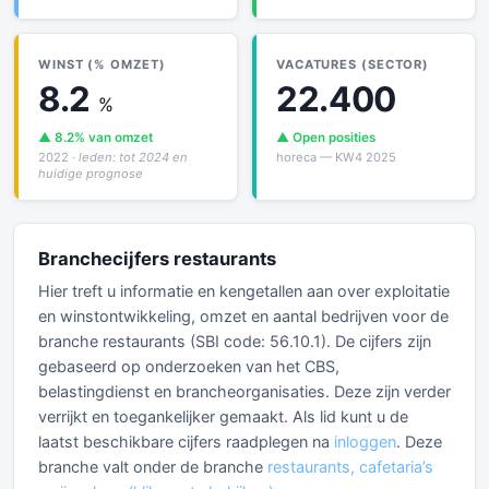
WINST (% OMZET)
VACATURES (SECTOR)
8.2
22.400
%
▲ 8.2% van omzet
▲ Open posities
2022
· leden: tot 2024 en
horeca — KW4 2025
huidige prognose
Branchecijfers restaurants
Hier treft u informatie en kengetallen aan over exploitatie
en winstontwikkeling, omzet en aantal bedrijven voor de
branche restaurants (SBI code: 56.10.1). De cijfers zijn
gebaseerd op onderzoeken van het CBS,
belastingdienst en brancheorganisaties. Deze zijn verder
verrijkt en toegankelijker gemaakt. Als lid kunt u de
laatst beschikbare cijfers raadplegen na
inloggen
. Deze
branche valt onder de branche
restaurants, cafetaria’s