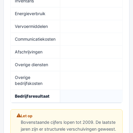
Inventaris
Energieverbruik
8
Vervoermiddelen
1
Communicatiekosten
0
Afschrijvingen
6
Overige diensten
1
Overige
0
bedrijfskosten
Bedrijfsresultaat
-1
Let op
Bovenstaande cijfers lopen tot 2009. De laatste
jaren zijn er structurele verschuivingen geweest.