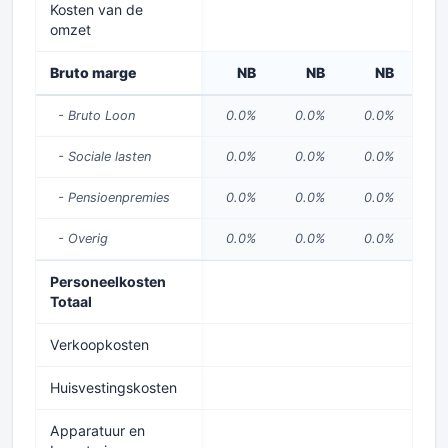
Kosten van de
49
omzet
Bruto marge
NB
NB
NB
50
- Bruto Loon
0.0%
0.0%
0.0%
14
- Sociale lasten
0.0%
0.0%
0.0%
1
- Pensioenpremies
0.0%
0.0%
0.0%
1
- Overig
0.0%
0.0%
0.0%
2
Personeelkosten
20
Totaal
Verkoopkosten
4
Huisvestingskosten
0
Apparatuur en
9