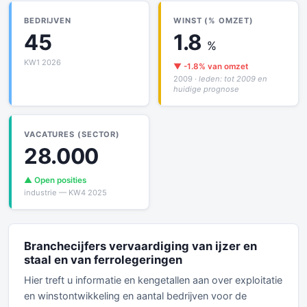
BEDRIJVEN
WINST (% OMZET)
45
1.8
%
KW1 2026
▼ -1.8% van omzet
2009
· leden: tot 2009 en
huidige prognose
VACATURES (SECTOR)
28.000
▲ Open posities
industrie — KW4 2025
Branchecijfers vervaardiging van ijzer en
staal en van ferrolegeringen
Hier treft u informatie en kengetallen aan over exploitatie
en winstontwikkeling en aantal bedrijven voor de