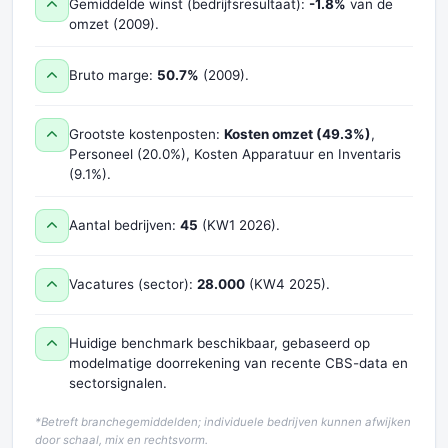
Gemiddelde winst (bedrijfsresultaat):
-1.8%
van de
omzet (2009).
Bruto marge:
50.7%
(2009).
Grootste kostenposten:
Kosten omzet (49.3%)
,
Personeel (20.0%), Kosten Apparatuur en Inventaris
(9.1%).
Aantal bedrijven:
45
(KW1 2026).
Vacatures (sector):
28.000
(KW4 2025).
Huidige benchmark beschikbaar, gebaseerd op
modelmatige doorrekening van recente CBS-data en
sectorsignalen.
*Betreft branchegemiddelden; individuele bedrijven kunnen afwijken
door schaal, mix en rechtsvorm.