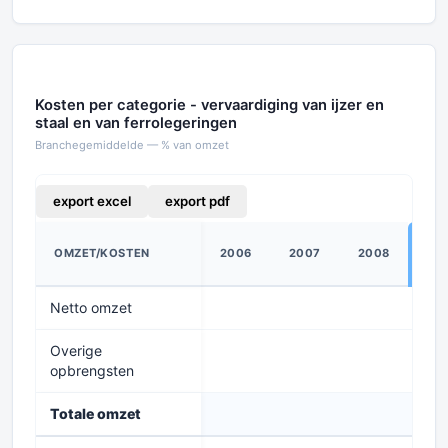
Kosten per categorie - vervaardiging van ijzer en
staal en van ferrolegeringen
Branchegemiddelde — % van omzet
export excel
export pdf
OMZET/KOSTEN
2006
2007
2008
20
Netto omzet
97
Overige
2
opbrengsten
Totale omzet
10