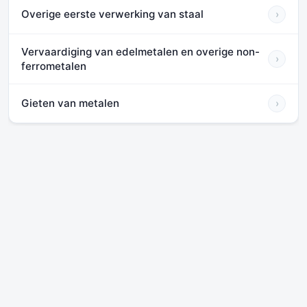
Overige eerste verwerking van staal
›
Vervaardiging van edelmetalen en overige non-
›
ferrometalen
Gieten van metalen
›
Diensten
Wij bieden online informatie en tools op het gebied van ondernemen.
Daarnaast bieden wij
remote en on site advies
.
Volg ons