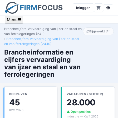
Inloggen
Menu
Branchecijfers Vervaardiging van ijzer en staal en
Bijgewerkt t/m
van ferrolegeringen (24.1)
Branchecijfers Vervaardiging van ijzer en staal
en van ferrolegeringen (24.10)
Brancheinformatie en
cijfers vervaardiging
van ijzer en staal en van
ferrolegeringen
BEDRIJVEN
VACATURES (SECTOR)
45
28.000
KW1 2026
▲ Open posities
industrie — KW4 2025