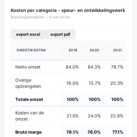
Kosten per categorie - speur- en ontwikkelingswerk
Branchegemiddelde — % van omzet
export excel
export pdf
OMZET/KOSTEN
2019
2020
2021
2
Netto omzet
84.0%
84.3%
79.7%
7
Overige
16.0%
15.7%
20.3%
2
opbrengsten
Totale omzet
100%
100%
100%
1
Kosten van de
21.9%
24.0%
22.9%
2
omzet
Bruto marge
78.1%
76.0%
77.1%
7