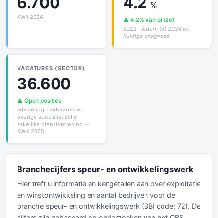
6.700
4.2
%
KW1 2026
▲ 4.2% van omzet
2022
· leden: tot 2024 en
huidige prognose
VACATURES (SECTOR)
36.600
▲ Open posities
advisering, onderzoek en
overige specialistische
zakelijke dienstverlening —
KW4 2025
Branchecijfers speur- en ontwikkelingswerk
Hier treft u informatie en kengetallen aan over exploitatie
en winstontwikkeling en aantal bedrijven voor de
branche speur- en ontwikkelingswerk (SBI code: 72). De
cijfers zijn gebaseerd op onderzoeken van het CBS,