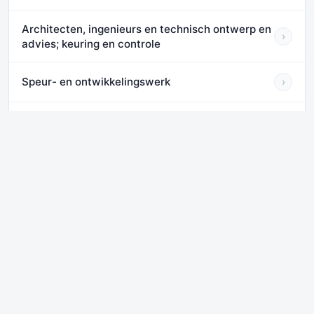
Architecten, ingenieurs en technisch ontwerp en
›
advies; keuring en controle
Speur- en ontwikkelingswerk
›
Reclame en marktonderzoek
›
Industrieel ontwerp en vormgeving, fotografie,
›
vertaling en overige consultancy
Veterinaire dienstverlening
›
Diensten