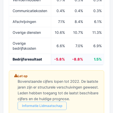
Communicatiekosten
0.4%
0.4%
0.3%
Afschrijvingen
7.1%
8.4%
6.1%
Overige diensten
10.6%
10.7%
11.3%
Overige
6.6%
7.0%
6.9%
bedrijfskosten
Bedrijfsresultaat
-5.8%
-8.8%
1.5%
4
Let op
Bovenstaande cijfers lopen tot 2022. De laatste
jaren zijn er structurele verschuivingen geweest.
Leden hebben toegang tot de laatst beschibare
cijfers en de huidige prognose.
Informatie Lidmaatschap