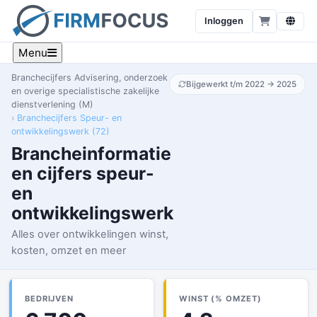
Inloggen
Menu
Branchecijfers Advisering, onderzoek
Bijgewerkt t/m 2022 → 2025
en overige specialistische zakelijke
dienstverlening (M)
Branchecijfers Speur- en
ontwikkelingswerk (72)
Brancheinformatie
en cijfers speur-
en
ontwikkelingswerk
Alles over ontwikkelingen winst,
kosten, omzet en meer
BEDRIJVEN
WINST (% OMZET)