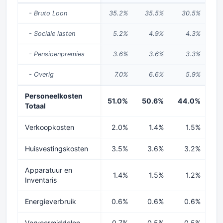
- Bruto Loon
35.2%
35.5%
30.5%
2
- Sociale lasten
5.2%
4.9%
4.3%
- Pensioenpremies
3.6%
3.6%
3.3%
- Overig
7.0%
6.6%
5.9%
Personeelkosten
51.0%
50.6%
44.0%
4
Totaal
Verkoopkosten
2.0%
1.4%
1.5%
Huisvestingskosten
3.5%
3.6%
3.2%
Apparatuur en
1.4%
1.5%
1.2%
Inventaris
Energieverbruik
0.6%
0.6%
0.6%
Vervoermiddelen
0.7%
0.5%
0.5%