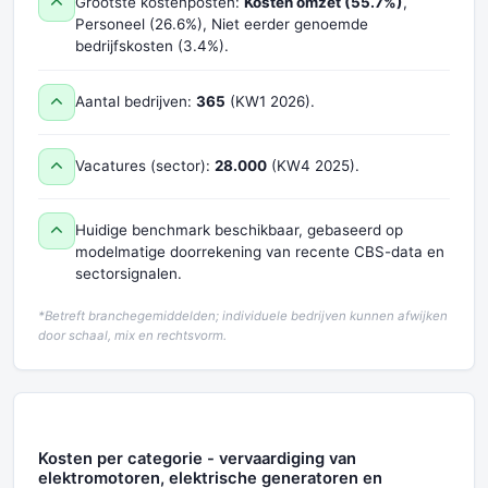
Grootste kostenposten:
Kosten omzet (55.7%)
,
Personeel (26.6%), Niet eerder genoemde
bedrijfskosten (3.4%).
Aantal bedrijven:
365
(KW1 2026).
Vacatures (sector):
28.000
(KW4 2025).
Huidige benchmark beschikbaar, gebaseerd op
modelmatige doorrekening van recente CBS-data en
sectorsignalen.
*Betreft branchegemiddelden; individuele bedrijven kunnen afwijken
door schaal, mix en rechtsvorm.
Kosten per categorie - vervaardiging van
elektromotoren, elektrische generatoren en