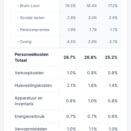
- Bruto Loon
19.5%
18.4%
17.2%
1
- Sociale lasten
2.8%
3.0%
2.6%
- Pensioenpremies
1.9%
1.7%
1.7%
- Overig
4.5%
3.8%
3.7%
Personeelkosten
28.7%
26.8%
25.2%
2
Totaal
Verkoopkosten
1.0%
0.9%
0.8%
Huisvestingskosten
2.1%
1.6%
1.4%
Apparatuur en
0.8%
1.0%
0.8%
Inventaris
Energieverbruik
0.7%
0.7%
0.6%
Vervoermiddelen
1.0%
1.1%
1.0%