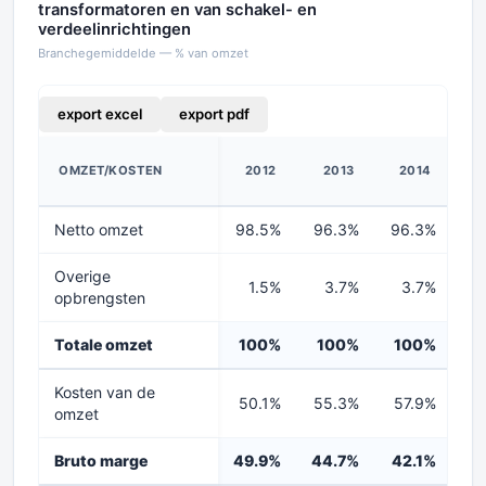
transformatoren en van schakel- en
verdeelinrichtingen
Branchegemiddelde — % van omzet
export excel
export pdf
OMZET/KOSTEN
2012
2013
2014
Netto omzet
98.5%
96.3%
96.3%
9
Overige
1.5%
3.7%
3.7%
opbrengsten
Totale omzet
100%
100%
100%
1
Kosten van de
50.1%
55.3%
57.9%
5
omzet
Bruto marge
49.9%
44.7%
42.1%
44