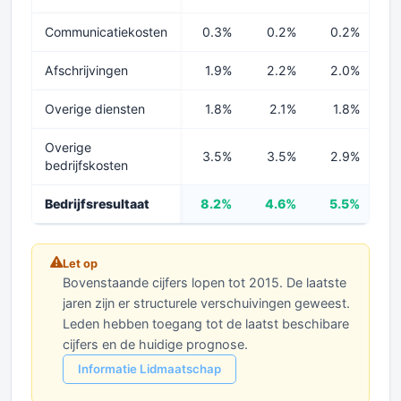
Communicatiekosten
0.3%
0.2%
0.2%
Afschrijvingen
1.9%
2.2%
2.0%
Overige diensten
1.8%
2.1%
1.8%
Overige
3.5%
3.5%
2.9%
bedrijfskosten
Bedrijfsresultaat
8.2%
4.6%
5.5%
Let op
Bovenstaande cijfers lopen tot 2015. De laatste
jaren zijn er structurele verschuivingen geweest.
Leden hebben toegang tot de laatst beschibare
cijfers en de huidige prognose.
Informatie Lidmaatschap