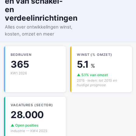
en van schakel-
en
verdeelinrichtingen
Alles over ontwikkelingen winst,
kosten, omzet en meer
BEDRIJVEN
WINST (% OMZET)
365
5.1
%
KW1 2026
▲ 5.1% van omzet
2015
· leden: tot 2015 en
huidige prognose
VACATURES (SECTOR)
28.000
▲ Open posities
industrie — KW4 2025