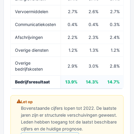
Vervoermiddelen
2.7%
2.6%
2.7%
2
Communicatiekosten
0.4%
0.4%
0.3%
0
Afschrijvingen
2.2%
2.3%
2.4%
2
Overige diensten
1.2%
1.3%
1.2%
Overige
2.9%
3.0%
2.8%
2
bedrijfskosten
Bedrijfsresultaat
13.9%
14.3%
14.7%
14
Let op
Bovenstaande cijfers lopen tot 2022. De laatste
jaren zijn er structurele verschuivingen geweest.
Leden hebben toegang tot de laatst beschibare
cijfers en de huidige prognose.