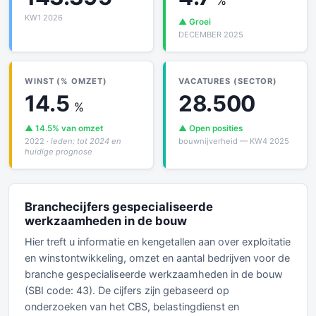
%
KW1 2026
▲ Groei
DECEMBER 2025
WINST (% OMZET)
VACATURES (SECTOR)
14.5
28.500
%
▲ 14.5% van omzet
▲ Open posities
2022
· leden: tot 2024 en
bouwnijverheid — KW4 2025
huidige prognose
Branchecijfers gespecialiseerde
werkzaamheden in de bouw
Hier treft u informatie en kengetallen aan over exploitatie
en winstontwikkeling, omzet en aantal bedrijven voor de
branche gespecialiseerde werkzaamheden in de bouw
(SBI code: 43). De cijfers zijn gebaseerd op
onderzoeken van het CBS, belastingdienst en