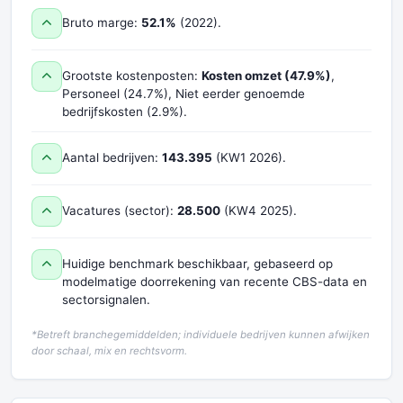
Bruto marge:
52.1%
(2022).
Grootste kostenposten:
Kosten omzet (47.9%)
,
Personeel (24.7%), Niet eerder genoemde
bedrijfskosten (2.9%).
Aantal bedrijven:
143.395
(KW1 2026).
Vacatures (sector):
28.500
(KW4 2025).
Huidige benchmark beschikbaar, gebaseerd op
modelmatige doorrekening van recente CBS-data en
sectorsignalen.
*Betreft branchegemiddelden; individuele bedrijven kunnen afwijken
door schaal, mix en rechtsvorm.