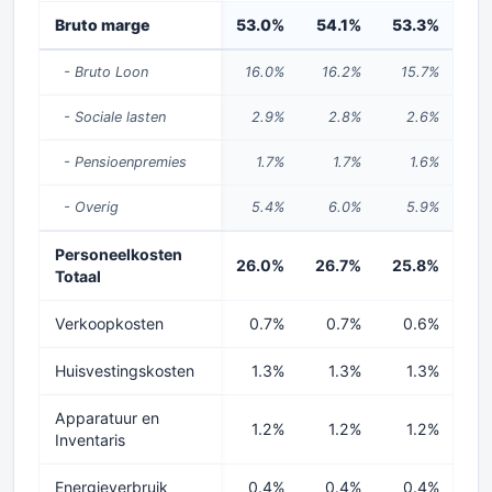
Bruto marge
53.0%
54.1%
53.3%
52
- Bruto Loon
16.0%
16.2%
15.7%
1
- Sociale lasten
2.9%
2.8%
2.6%
- Pensioenpremies
1.7%
1.7%
1.6%
- Overig
5.4%
6.0%
5.9%
Personeelkosten
26.0%
26.7%
25.8%
24
Totaal
Verkoopkosten
0.7%
0.7%
0.6%
0
Huisvestingskosten
1.3%
1.3%
1.3%
Apparatuur en
1.2%
1.2%
1.2%
Inventaris
Energieverbruik
0.4%
0.4%
0.4%
0