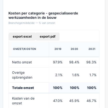
Kosten per categorie - gespecialiseerde
werkzaamheden in de bouw
Branchegemiddelde — % van omzet
export excel
export pdf
OMZET/KOSTEN
2019
2020
2021
2
Netto omzet
97.9%
98.4%
98.3%
9
Overige
2.1%
1.6%
1.7%
2
opbrengsten
Totale omzet
100%
100%
100%
1
Kosten van de
47.0%
45.9%
46.7%
47
omzet