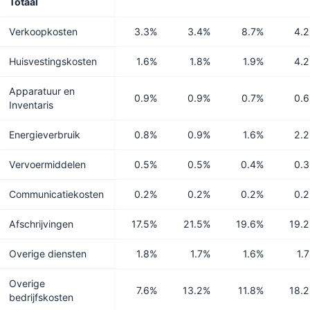
Totaal
Verkoopkosten
3.3%
3.4%
8.7%
4.
Huisvestingskosten
1.6%
1.8%
1.9%
4.
Apparatuur en
0.9%
0.9%
0.7%
0.
Inventaris
Energieverbruik
0.8%
0.9%
1.6%
2.
Vervoermiddelen
0.5%
0.5%
0.4%
0.
Communicatiekosten
0.2%
0.2%
0.2%
0.
Afschrijvingen
17.5%
21.5%
19.6%
19.
Overige diensten
1.8%
1.7%
1.6%
1.
Overige
7.6%
13.2%
11.8%
18.
bedrijfskosten