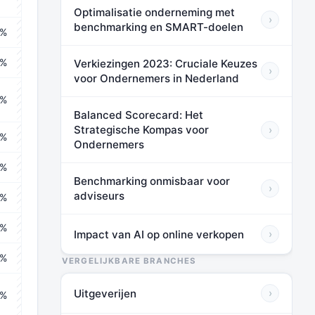
Optimalisatie onderneming met
›
benchmarking en SMART-doelen
2%
⬛⬛⬛
2%
Verkiezingen 2023: Cruciale Keuzes
⬛⬛⬛
›
voor Ondernemers in Nederland
6%
⬛⬛⬛
Balanced Scorecard: Het
Strategische Kompas voor
›
2%
⬛⬛⬛
Ondernemers
3%
⬛⬛⬛
Benchmarking onmisbaar voor
›
adviseurs
2%
⬛⬛⬛
2%
⬛⬛⬛
Impact van AI op online verkopen
›
7%
VERGELIJKBARE BRANCHES
⬛⬛⬛
Uitgeverijen
›
2%
⬛⬛⬛