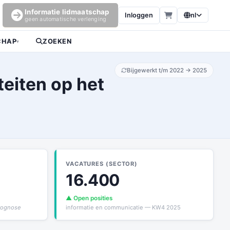
Informatie lidmaatschap
Inloggen
nl
geen automatische verlenging
CHAP
ZOEKEN
▾
Bijgewerkt t/m 2022 → 2025
teiten op het
VACATURES (SECTOR)
16.400
▲ Open posities
prognose
informatie en communicatie — KW4 2025