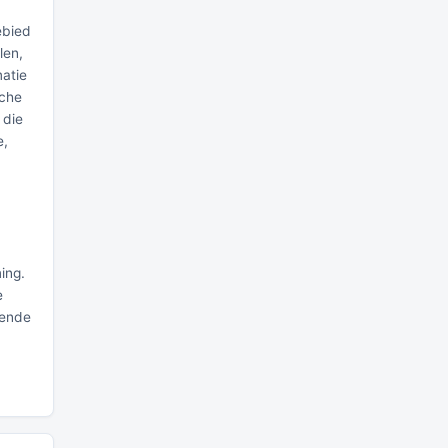
ebied
len,
matie
nche
 die
e,
ing.
e
mende