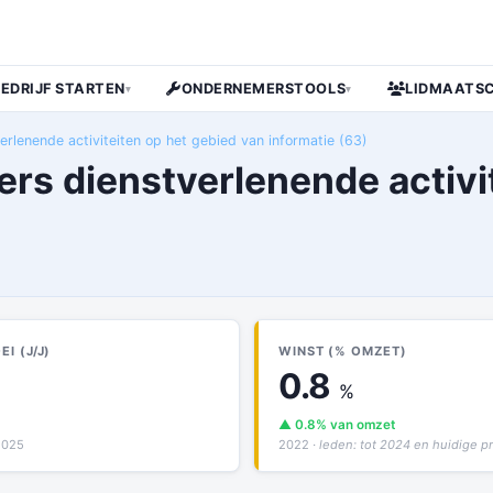
BEDRIJF STARTEN
ONDERNEMERSTOOLS
LIDMAATS
▾
▾
erlenende activiteiten op het gebied van informatie (63)
ers dienstverlenende activi
I (J/J)
WINST (% OMZET)
0.8
%
▲ 0.8% van omzet
2025
2022
· leden: tot 2024 en huidige 