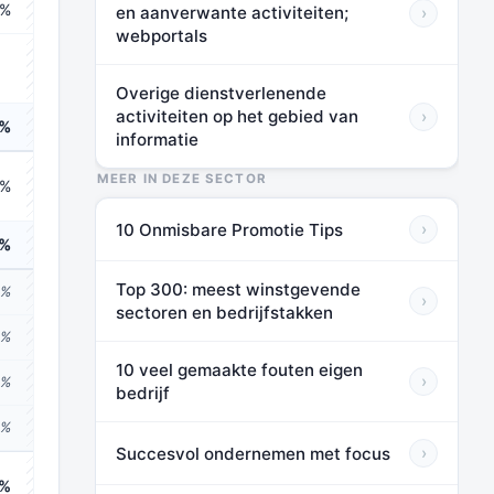
0%
en aanverwante activiteiten;
›
⬛⬛⬛
webportals
⬛⬛⬛
Overige dienstverlenende
activiteiten op het gebied van
›
0%
⬛⬛⬛
informatie
MEER IN DEZE SECTOR
6%
⬛⬛⬛
10 Onmisbare Promotie Tips
›
4%
⬛⬛⬛
Top 300: meest winstgevende
0%
⬛⬛⬛
›
sectoren en bedrijfstakken
6%
⬛⬛⬛
10 veel gemaakte fouten eigen
›
4%
⬛⬛⬛
bedrijf
8%
⬛⬛⬛
Succesvol ondernemen met focus
›
8%
⬛⬛⬛