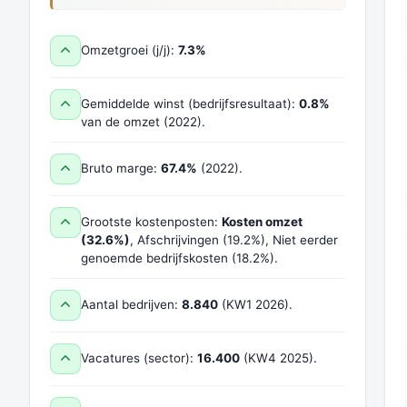
Omzetgroei (j/j):
7.3%
Gemiddelde winst (bedrijfsresultaat):
0.8%
van de omzet (2022).
Bruto marge:
67.4%
(2022).
Grootste kostenposten:
Kosten omzet
(32.6%)
, Afschrijvingen (19.2%), Niet eerder
genoemde bedrijfskosten (18.2%).
Aantal bedrijven:
8.840
(KW1 2026).
Vacatures (sector):
16.400
(KW4 2025).