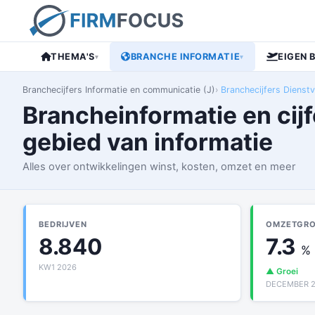
THEMA'S
BRANCHE INFORMATIE
EIGEN 
▾
▾
Branchecijfers Informatie en communicatie (J)
Branchecijfers Dienstv
Brancheinformatie en cijf
gebied van informatie
Alles over ontwikkelingen winst, kosten, omzet en meer
BEDRIJVEN
OMZETGROE
8.840
7.3
%
KW1 2026
▲ Groei
DECEMBER 