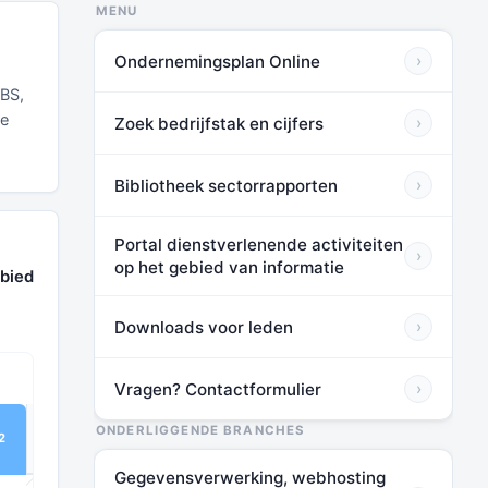
MENU
Ondernemingsplan Online
›
CBS,
re
Zoek bedrijfstak en cijfers
›
Bibliotheek sectorrapporten
›
Portal dienstverlenende activiteiten
›
op het gebied van informatie
ebied
Downloads voor leden
›
Vragen? Contactformulier
›
TOT HUIDIG*
ONDERLIGGENDE BRANCHES
2
VOOR LEDEN
Gegevensverwerking, webhosting