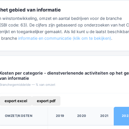
 het gebied van informatie
 en winstontwikkeling, omzet en aantal bedrijven voor de branche
 (SBI code: 63). De cijfers zijn gebaseerd op onderzoeken van het 
rrijkt en toegankelijker gemaakt. Als lid kunt u de laatst beschikba
e branche
informatie en communicatie (klik om te bekijken)
.
Kosten per categorie - dienstverlenende activiteiten op het g
van informatie
Branchegemiddelde — % van omzet
export excel
export pdf
OMZET/KOSTEN
2019
2020
2021
202