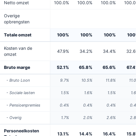
Netto omzet
100.0%
100.0%
100.0%
100.
Overige
opbrengsten
Totale omzet
100%
100%
100%
10
Kosten van de
47.9%
34.2%
34.4%
32.
omzet
Bruto marge
52.1%
65.8%
65.6%
67.
- Bruto Loon
9.7%
10.5%
11.8%
11.
- Sociale lasten
1.5%
1.6%
1.5%
1.
- Pensioenpremies
0.4%
0.4%
0.4%
0.
- Overig
1.7%
2.0%
2.6%
2.
Personeelkosten
13.1%
14.4%
16.4%
15.