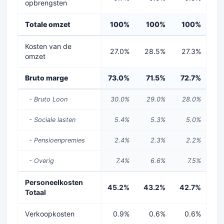
opbrengsten
Totale omzet
100%
100%
100%
1
Kosten van de
27.0%
28.5%
27.3%
2
omzet
Bruto marge
73.0%
71.5%
72.7%
7
- Bruto Loon
30.0%
29.0%
28.0%
2
- Sociale lasten
5.4%
5.3%
5.0%
- Pensioenpremies
2.4%
2.3%
2.2%
- Overig
7.4%
6.6%
7.5%
Personeelkosten
45.2%
43.2%
42.7%
42
Totaal
Verkoopkosten
0.9%
0.6%
0.6%