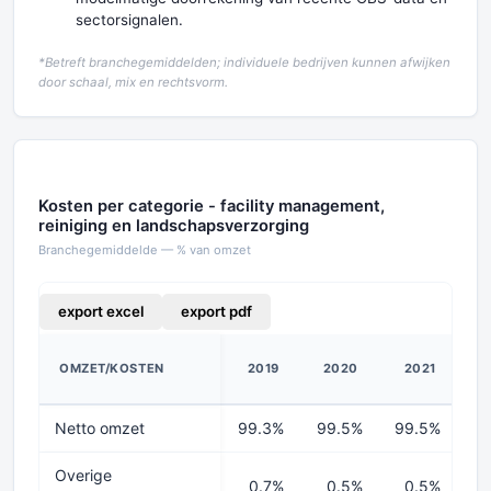
sectorsignalen.
*Betreft branchegemiddelden; individuele bedrijven kunnen afwijken
door schaal, mix en rechtsvorm.
Kosten per categorie - facility management,
reiniging en landschapsverzorging
Branchegemiddelde — % van omzet
export excel
export pdf
OMZET/KOSTEN
2019
2020
2021
2
Netto omzet
99.3%
99.5%
99.5%
9
Overige
0.7%
0.5%
0.5%