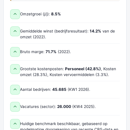
Omzetgroei (j/j):
8.5%
Gemiddelde winst (bedrijfsresultaat):
14.2%
van de
omzet (2022).
Bruto marge:
71.7%
(2022).
Grootste kostenposten:
Personeel (42.8%)
, Kosten
omzet (28.3%), Kosten vervoermiddelen (3.3%).
Aantal bedrijven:
45.685
(KW1 2026).
Vacatures (sector):
26.000
(KW4 2025).
Huidige benchmark beschikbaar, gebaseerd op
modelmatige doorrekening van recente CBS-data en