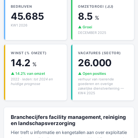
BEDRIJVEN
OMZETGROEI (J/J)
45.685
8.5
%
KW1 2026
▲ Groei
DECEMBER 2025
WINST (% OMZET)
VACATURES (SECTOR)
14.2
26.000
%
▲ 14.2% van omzet
▲ Open posities
2022
· leden: tot 2024 en
verhuur van roerende
huidige prognose
goederen en overige
zakelijke dienstverlening —
KW4 2025
Branchecijfers facility management, reiniging
en landschapsverzorging
Hier treft u informatie en kengetallen aan over exploitatie