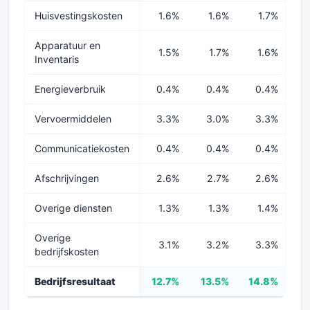
Huisvestingskosten
1.6%
1.6%
1.7%
Apparatuur en
1.5%
1.7%
1.6%
Inventaris
Energieverbruik
0.4%
0.4%
0.4%
Vervoermiddelen
3.3%
3.0%
3.3%
Communicatiekosten
0.4%
0.4%
0.4%
Afschrijvingen
2.6%
2.7%
2.6%
Overige diensten
1.3%
1.3%
1.4%
Overige
3.1%
3.2%
3.3%
bedrijfskosten
Bedrijfsresultaat
12.7%
13.5%
14.8%
1