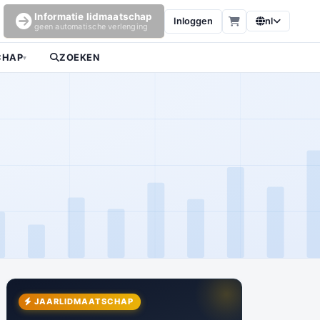
Informatie lidmaatschap
Inloggen
nl
geen automatische verlenging
CHAP
ZOEKEN
▾
JAARLIDMAATSCHAP