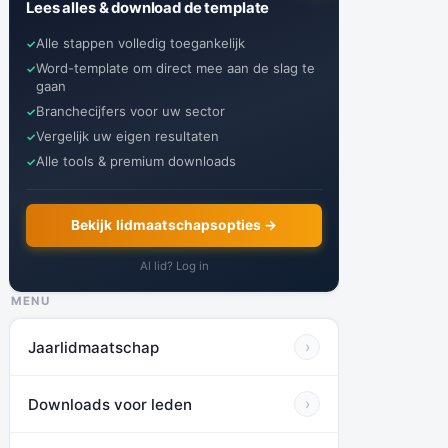
Lees alles & download de template
Alle stappen volledig toegankelijk
Word-template om direct mee aan de slag te
gaan
Branchecijfers voor uw sector
Vergelijk uw eigen resultaten
Alle tools & premium downloads
Bekijk lidmaatschapsopties →
Al lid? Log in
MENU
Jaarlidmaatschap
›
Downloads voor leden
›