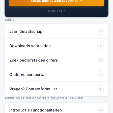
Bekijk lidmaatschapsopties →
Al lid? Log in
MENU
Jaarlidmaatschap
›
Downloads voor leden
›
Zoek bedrijfstak en cijfers
›
Ondernemersportal
›
Vragen? Contactformulier
›
MEER OVER FIRMFOCUS BUSINESS PLANNNER
Introductie Functionaliteiten
›