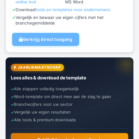
online tool
MS Word
Download
tools en templates voor ondernemers
Vergelijk en bewaar uw eigen cijfers met het
branchegemiddelde
Verkrijg direct toegang
JAARLIDMAATSCHAP
Lees alles & download de template
Alle stappen volledig toegankelijk
Word-template om direct mee aan de slag te gaan
Branchecijfers voor uw sector
Vergelijk uw eigen resultaten
Alle tools & premium downloads