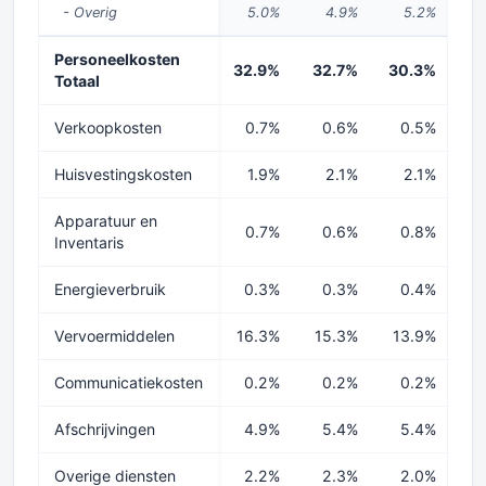
- Overig
5.0%
4.9%
5.2%
Personeelkosten
32.9%
32.7%
30.3%
28
Totaal
Verkoopkosten
0.7%
0.6%
0.5%
Huisvestingskosten
1.9%
2.1%
2.1%
Apparatuur en
0.7%
0.6%
0.8%
Inventaris
Energieverbruik
0.3%
0.3%
0.4%
Vervoermiddelen
16.3%
15.3%
13.9%
1
Communicatiekosten
0.2%
0.2%
0.2%
Afschrijvingen
4.9%
5.4%
5.4%
Overige diensten
2.2%
2.3%
2.0%