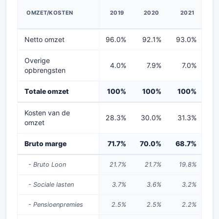
OMZET/KOSTEN
2019
2020
2021
2
Netto omzet
96.0%
92.1%
93.0%
9
Overige
4.0%
7.9%
7.0%
opbrengsten
Totale omzet
100%
100%
100%
1
Kosten van de
28.3%
30.0%
31.3%
32
omzet
Bruto marge
71.7%
70.0%
68.7%
6
- Bruto Loon
21.7%
21.7%
19.8%
1
- Sociale lasten
3.7%
3.6%
3.2%
- Pensioenpremies
2.5%
2.5%
2.2%