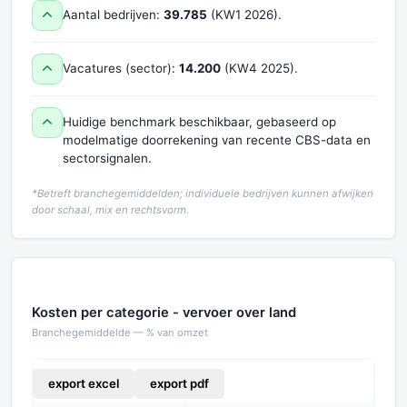
Aantal bedrijven:
39.785
(KW1 2026).
Vacatures (sector):
14.200
(KW4 2025).
Huidige benchmark beschikbaar, gebaseerd op
modelmatige doorrekening van recente CBS-data en
sectorsignalen.
*Betreft branchegemiddelden; individuele bedrijven kunnen afwijken
door schaal, mix en rechtsvorm.
Kosten per categorie - vervoer over land
Branchegemiddelde — % van omzet
export excel
export pdf