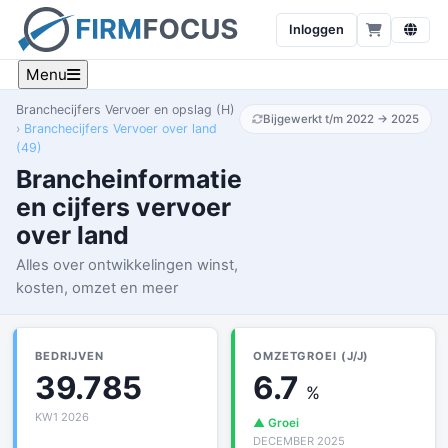
Inloggen
Menu
Branchecijfers Vervoer en opslag (H)
Bijgewerkt t/m 2022 → 2025
Branchecijfers Vervoer over land
(49)
Brancheinformatie
en cijfers vervoer
over land
Alles over ontwikkelingen winst,
kosten, omzet en meer
BEDRIJVEN
OMZETGROEI (J/J)
39.785
6.7
%
KW1 2026
▲ Groei
DECEMBER 2025