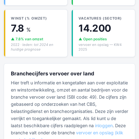
WINST (% OMZET)
VACATURES (SECTOR)
7.8
14.200
%
▲ 7.8% van omzet
▲ Open posities
2022
· leden: tot 2024 en
vervoer en opslag — KW4
huidige prognose
2025
Branchecijfers vervoer over land
Hier treft u informatie en kengetallen aan over exploitatie
en winstontwikkeling, omzet en aantal bedrijven voor de
branche vervoer over land (SBI code: 49). De cijfers zijn
gebaseerd op onderzoeken van het CBS,
belastingdienst en brancheorganisaties. Deze zijn verder
verrijkt en toegankelijker gemaakt. Als lid kunt u de
laatst beschikbare cijfers raadplegen na
inloggen
. Deze
branche valt onder de branche
vervoer en opslag (klik