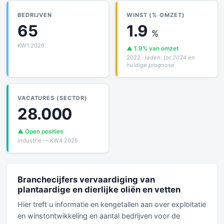
BEDRIJVEN
WINST (% OMZET)
65
1.9
%
KW1 2026
▲ 1.9% van omzet
2022
· leden: tot 2024 en
huidige prognose
VACATURES (SECTOR)
28.000
▲ Open posities
industrie — KW4 2025
Branchecijfers vervaardiging van
plantaardige en dierlijke oliën en vetten
Hier treft u informatie en kengetallen aan over exploitatie
en winstontwikkeling en aantal bedrijven voor de