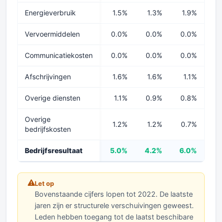
Energieverbruik
1.5%
1.3%
1.9%
2
Vervoermiddelen
0.0%
0.0%
0.0%
0
Communicatiekosten
0.0%
0.0%
0.0%
0
Afschrijvingen
1.6%
1.6%
1.1%
0
Overige diensten
1.1%
0.9%
0.8%
1
Overige
1.2%
1.2%
0.7%
1
bedrijfskosten
Bedrijfsresultaat
5.0%
4.2%
6.0%
1
Let op
Bovenstaande cijfers lopen tot 2022. De laatste
jaren zijn er structurele verschuivingen geweest.
Leden hebben toegang tot de laatst beschibare