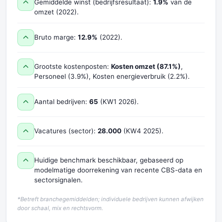
Gemiddelde winst (bedrijfsresultaat):
1.9%
van de
omzet (2022).
Bruto marge:
12.9%
(2022).
Grootste kostenposten:
Kosten omzet (87.1%)
,
Personeel (3.9%), Kosten energieverbruik (2.2%).
Aantal bedrijven:
65
(KW1 2026).
Vacatures (sector):
28.000
(KW4 2025).
Huidige benchmark beschikbaar, gebaseerd op
modelmatige doorrekening van recente CBS-data en
sectorsignalen.
*Betreft branchegemiddelden; individuele bedrijven kunnen afwijken
door schaal, mix en rechtsvorm.