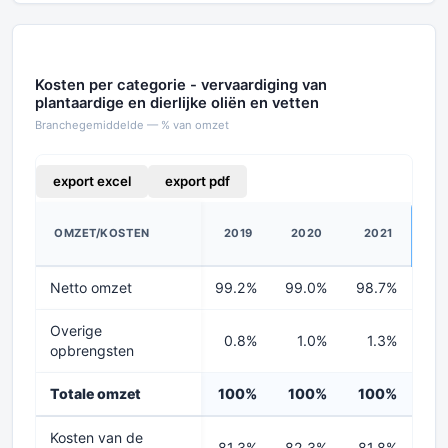
Kosten per categorie - vervaardiging van
plantaardige en dierlijke oliën en vetten
Branchegemiddelde — % van omzet
export excel
export pdf
OMZET/KOSTEN
2019
2020
2021
20
Netto omzet
99.2%
99.0%
98.7%
99
Overige
0.8%
1.0%
1.3%
0
opbrengsten
Totale omzet
100%
100%
100%
10
Kosten van de
81.3%
82.3%
81.8%
87