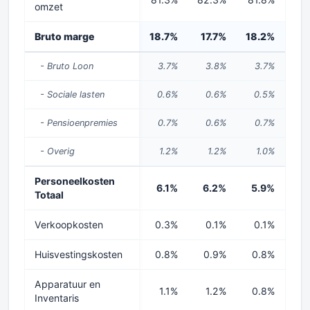
omzet
Bruto marge
18.7%
17.7%
18.2%
12
- Bruto Loon
3.7%
3.8%
3.7%
2
- Sociale lasten
0.6%
0.6%
0.5%
0
- Pensioenpremies
0.7%
0.6%
0.7%
0
- Overig
1.2%
1.2%
1.0%
0
Personeelkosten
6.1%
6.2%
5.9%
3
Totaal
Verkoopkosten
0.3%
0.1%
0.1%
0
Huisvestingskosten
0.8%
0.9%
0.8%
0
Apparatuur en
1.1%
1.2%
0.8%
0
Inventaris