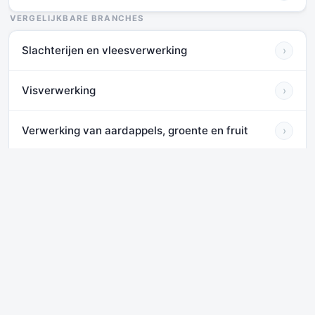
VERGELIJKBARE BRANCHES
Slachterijen en vleesverwerking
›
Visverwerking
›
Verwerking van aardappels, groente en fruit
›
Vervaardiging van plantaardige en dierlijke oliën
›
en vetten
Vervaardiging van zuivelproducten
›
Vervaardiging van meel
›
Vervaardiging van brood, banketbakkerswerk en
›