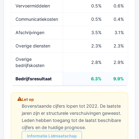
Vervoermiddelen
0.5%
0.6%
0
Communicatiekosten
0.5%
0.4%
0
Afschrijvingen
3.5%
3.1%
Overige diensten
2.3%
2.3%
2
Overige
2.8%
2.9%
2
bedrijfskosten
Bedrijfsresultaat
6.3%
9.9%
8
Let op
Bovenstaande cijfers lopen tot 2022. De laatste
jaren zijn er structurele verschuivingen geweest.
Leden hebben toegang tot de laatst beschibare
cijfers en de huidige prognose.
Informatie Lidmaatschap