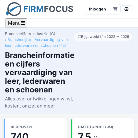
Inloggen
Menu
Branchecijfers Industrie (C)
Bijgewerkt t/m 2022 → 2025
Branchecijfers Vervaardiging van
leer, lederwaren en schoenen (15)
Brancheinformatie
en cijfers
vervaardiging van
leer, lederwaren
en schoenen
Alles over ontwikkelingen winst,
kosten, omzet en meer
BEDRIJVEN
OMZETGROEI (J/J)
740
7.5