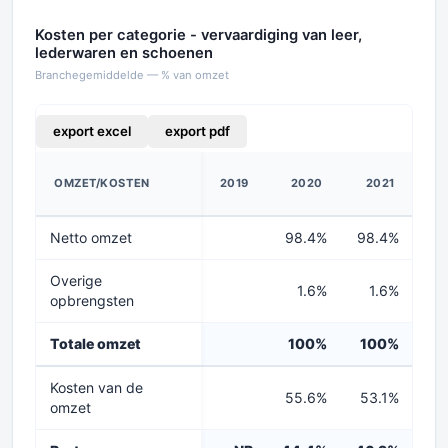
Kosten per categorie - vervaardiging van leer,
lederwaren en schoenen
Branchegemiddelde — % van omzet
export excel
export pdf
OMZET/KOSTEN
2019
2020
2021
2
Netto omzet
98.4%
98.4%
9
Overige
1.6%
1.6%
opbrengsten
Totale omzet
100%
100%
1
Kosten van de
55.6%
53.1%
54
omzet