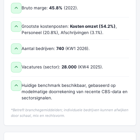
Bruto marge:
45.8%
(2022).
Grootste kostenposten:
Kosten omzet (54.2%)
,
Personeel (20.8%), Afschrijvingen (3.1%).
Aantal bedrijven:
740
(KW1 2026).
Vacatures (sector):
28.000
(KW4 2025).
Huidige benchmark beschikbaar, gebaseerd op
modelmatige doorrekening van recente CBS-data en
sectorsignalen.
*Betreft branchegemiddelden; individuele bedrijven kunnen afwijken
door schaal, mix en rechtsvorm.