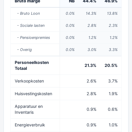
Bruto marge
NB
44.4%
46.9%
45
- Bruto Loon
0.0%
14.3%
13.8%
1
- Sociale lasten
0.0%
2.8%
2.3%
- Pensioenpremies
0.0%
1.2%
1.2%
- Overig
0.0%
3.0%
3.3%
Personeelkosten
21.3%
20.5%
20
Totaal
Verkoopkosten
2.6%
3.7%
2
Huisvestingskosten
2.8%
1.9%
2
Apparatuur en
0.9%
0.6%
Inventaris
Energieverbruik
0.9%
1.0%