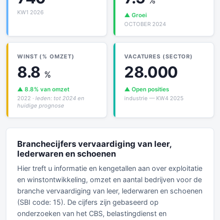
%
KW1 2026
▲ Groei
OCTOBER 2024
WINST (% OMZET)
VACATURES (SECTOR)
8.8
28.000
%
▲ 8.8% van omzet
▲ Open posities
2022
· leden: tot 2024 en
industrie — KW4 2025
huidige prognose
Branchecijfers vervaardiging van leer,
lederwaren en schoenen
Hier treft u informatie en kengetallen aan over exploitatie
en winstontwikkeling, omzet en aantal bedrijven voor de
branche vervaardiging van leer, lederwaren en schoenen
(SBI code: 15). De cijfers zijn gebaseerd op
onderzoeken van het CBS, belastingdienst en