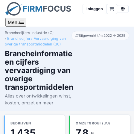
Inloggen
Menu
Branchecijfers Industrie (C)
Bijgewerkt t/m 2022 → 2025
Branchecijfers Vervaardiging van
overige transportmiddelen (30)
Brancheinformatie
en cijfers
vervaardiging van
overige
transportmiddelen
Alles over ontwikkelingen winst,
kosten, omzet en meer
BEDRIJVEN
OMZETGROEI (J/J)
1.435
7.8