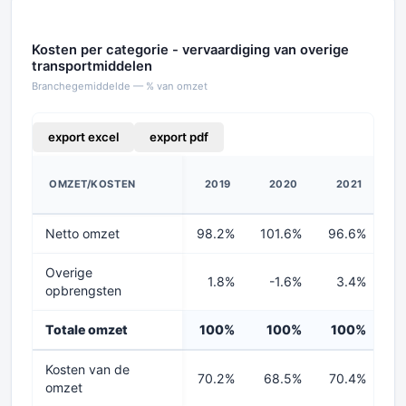
Kosten per categorie - vervaardiging van overige
transportmiddelen
Branchegemiddelde — % van omzet
export excel
export pdf
OMZET/KOSTEN
2019
2020
2021
2
Netto omzet
98.2%
101.6%
96.6%
9
Overige
1.8%
-1.6%
3.4%
opbrengsten
Totale omzet
100%
100%
100%
1
Kosten van de
70.2%
68.5%
70.4%
6
omzet