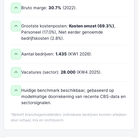
Bruto marge:
30.7%
(2022).
Grootste kostenposten:
Kosten omzet (69.3%)
,
Personeel (17.0%), Niet eerder genoemde
bedrijfskosten (2.8%).
Aantal bedrijven:
1.435
(KW1 2026).
Vacatures (sector):
28.000
(KW4 2025).
Huidige benchmark beschikbaar, gebaseerd op
modelmatige doorrekening van recente CBS-data en
sectorsignalen.
*Betreft branchegemiddelden; individuele bedrijven kunnen afwijken
door schaal, mix en rechtsvorm.