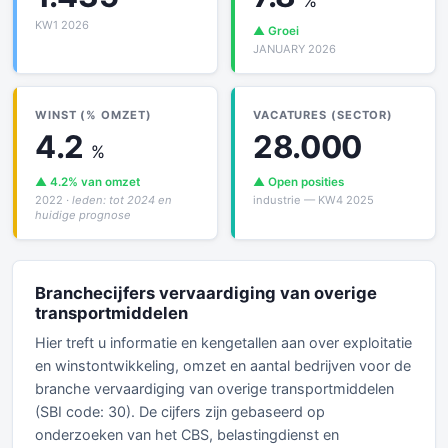
%
KW1 2026
▲ Groei
JANUARY 2026
WINST (% OMZET)
VACATURES (SECTOR)
4.2
28.000
%
▲ 4.2% van omzet
▲ Open posities
2022
· leden: tot 2024 en
industrie — KW4 2025
huidige prognose
Branchecijfers vervaardiging van overige
transportmiddelen
Hier treft u informatie en kengetallen aan over exploitatie
en winstontwikkeling, omzet en aantal bedrijven voor de
branche vervaardiging van overige transportmiddelen
(SBI code: 30). De cijfers zijn gebaseerd op
onderzoeken van het CBS, belastingdienst en