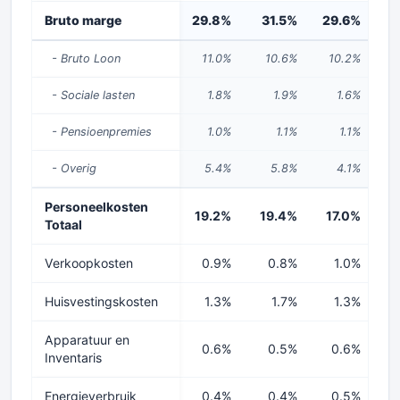
Bruto marge
29.8%
31.5%
29.6%
3
- Bruto Loon
11.0%
10.6%
10.2%
- Sociale lasten
1.8%
1.9%
1.6%
- Pensioenpremies
1.0%
1.1%
1.1%
- Overig
5.4%
5.8%
4.1%
Personeelkosten
19.2%
19.4%
17.0%
1
Totaal
Verkoopkosten
0.9%
0.8%
1.0%
Huisvestingskosten
1.3%
1.7%
1.3%
Apparatuur en
0.6%
0.5%
0.6%
Inventaris
Energieverbruik
0.4%
0.4%
0.5%