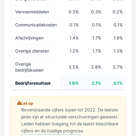
Vervoermiddelen
0.3%
0.3%
0.2%
Communicatiekosten
0.1%
0.1%
0.1%
Afschrijvingen
1.4%
1.7%
1.9%
Overige diensten
1.2%
1.7%
1.3%
Overige
3.5%
2.8%
2.7%
bedrijfskosten
Bedrijfsresultaat
1.0%
2.1%
3.1%
Let op
Bovenstaande cijfers lopen tot 2022. De laatste
jaren zijn er structurele verschuivingen geweest.
Leden hebben toegang tot de laatst beschibare
cijfers en de huidige prognose.